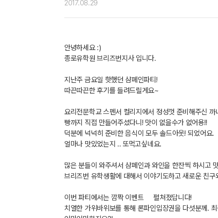
2017.08.29
안녕하세요 :)
종로유학원 브리즈번지사 입니다.
지난주 금요일 핫했던 샴페인파티!
따끈따끈한 후기를 들려드릴게요~
요리전문학교 스펜서 컬리지에서 정성껏 준비해주신 까
빵까지 직접 만들어주셨다니! 맛이 없을수가 없어용!!
덕분에 넉넉히 준비한 음식이 모두 솔드아웃! 되었어요.
얼마나 맛있었는지 .. 또먹고싶네요.
많은 분들이 와주셔서
샴페인과
와인을 한잔씩 하시고 
브리즈번 유학생활에 대해서 이야기도하고 새로운 친구
이번 파티에서는 깜짝 이벤트
펼쳐졌
답니다!
치열한 가위바위보를 통해 론파인입장권을 다섯분께. 최종 