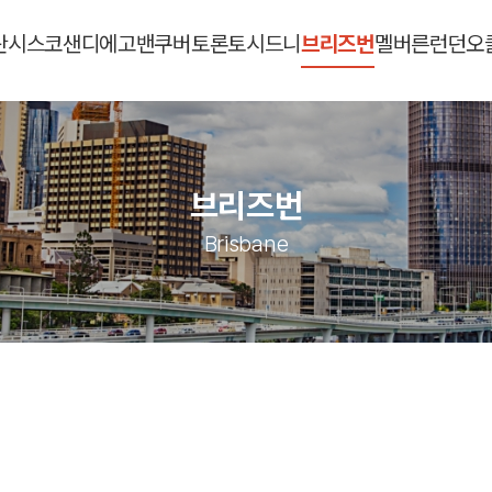
란시스코
샌디에고
밴쿠버
토론토
시드니
브리즈번
멜버른
런던
오
브리즈번
Brisbane