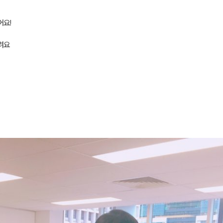
어요!
려요