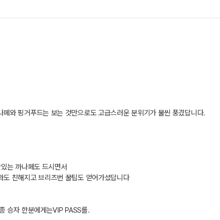
나페와 핑거푸드는 보는 것만으로도 고급스러운 분위기가 물씬 풍겼답니다.
맛있는 까나페도 드시면서
와도 친해지고 브리즈번 꿀팁도 얻어가셨답니다
승자 한분에게는VIP PASS를.