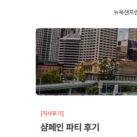
뉴욕
샌프
[지사후기]
샴페인 파티 후기