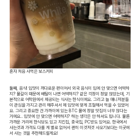
혼자 처음 사먹은 보스커피
둘째
,
음식
!
입맛이 까다로운 편이어서 외국 음식이 입에 안 맞으면 어떡하
지
?
물갈이 때문에 배탈이 나면 어떡하지
?
같은 걱정이 정말 많았는데
,
기
본적으로 어학원에서 제공되는 식사는 한식이에요
.
그리고 늘 매니저분들
이 관심을 가지고 관리 해주셔서 제 입맛에 맞게 조절해서 먹을 수 있었어
요
.
그리고 중요한 건 가까이에 있는
BTC
몰에 정말 맛집이 너무 많다는
거에요
..
입맛에 안 맞으면 어떡하지
?
하는 생각은 안 하셔도 됩니다
.
물론
가까운 거리에 한식당도 있고 치킨집
,
중국집
, PC
방도 있어요
.
한국에서
사는것과 가격도
다를 게 별로 없어서 괜히 이것저것 사오기보다는 이곳에
서 사는 것을 추천해드릴게요!