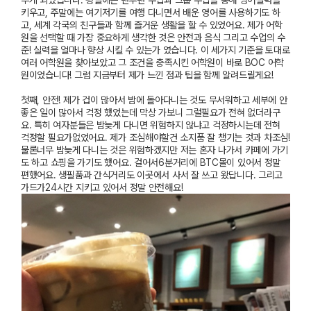
추게 되었습니다
.
평일에는 맨투맨 수업과 그룹 수업을 통해 영어실력을
키우고
,
주말에는 여기저기를 여행 다니면서 배운 영어를 사용하기도 하
고
,
세계 각국의 친구들과 함께 즐거운 생활을 할 수 있었어요
.
제가 어학
원을 선택할 때 가장 중요하게 생각한 것은 안전과 음식 그리고 수업의 수
준
!
실력을 얼마나 향상 시킬 수 있는가 였습니다
.
이 세가지 기준을 토대로
여러 어학원을 찾아보았고 그 조건을 충족시킨 어학원이 바로
BOC
어학
원이었습니다
!
그럼 지금부터 제가 느낀 점과 팁을 함께 알려드릴게요
!
첫째
,
안전
!
제가 겁이 많아서 밤에 돌아다니는 것도 무서워하고 세부에 안
좋은 일이 많아서 걱정 했었는데 막상 가보니 그럴필요가 전혀 없더라구
요
.
특히 여자분들은 밤늦게 다니면 위험하지 않냐고 걱정하시는데 전혀
걱정할 필요가없었어요
.
제가 조심해야할건 소지품 잘 챙기는 것과 차조심
!
물론너무 밤늦게 다니는 것은 위험하겠지만 저는 혼자 나가서 카페에 가기
도 하고 쇼핑을 가기도 했어요
.
걸어서
6
분거리에
BTC
몰이 있어서 정말
편했어요
.
생필품과 간식거리도 이곳에서 사서 잘 쓰고 왔답니다
.
그리고
가드가
24
시간 지키고 있어서 정말 안전해요
!