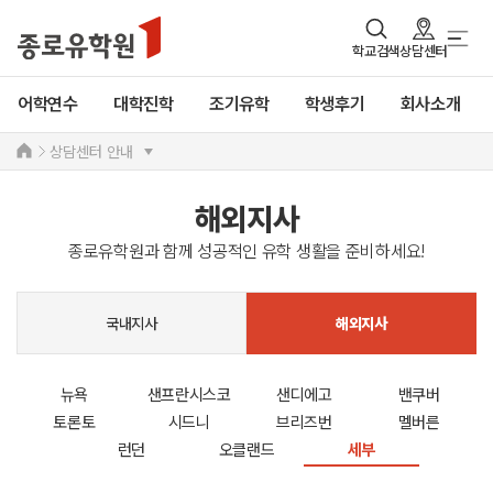
학교검색
상담센터
어학연수
대학진학
조기유학
학생후기
회사소개
상담센터 안내
해외지사
종로유학원과 함께 성공적인 유학 생활을 준비하세요!
국내지사
해외지사
뉴욕
샌프란시스코
샌디에고
밴쿠버
토론토
시드니
브리즈번
멜버른
런던
오클랜드
세부