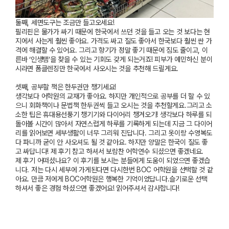
둘째
,
세면도구는 조금만 들고오세요
!
필리핀은 물가가 싸기 때문에 한국에서 쓰던 것을 들고 오는 것 보다는 현
지에서 사는게 훨씬 좋아요
.
가격도 싸고 질도 좋아서 한국보다 훨씬 싼 가
격에 해결할 수 있어요
.
그리고 향기가 정말 좋기 때문에 짐도 줄이고
,
이
른바
‘
인생탬
’
을 찾을 수 있는 기회도 갖게 되는거죠
!
피부가 예민하신 분이
시라면 폼클렌징만 한국에서 사오시는 것을 추천해 드릴게요
.
셋째
,
공부할 책은 한두권만 챙기세요
!
생각보다 어학원의 교재가 좋아요
.
하지만 개인적으로 공부를 더 할 수 있
으니 회화책이나 문법책 한두권씩 들고 오시는 것을 추천할게요
.
그리고 소
소한 팁은 휴대용선풍기 챙기기와 다이어리 챙겨오기
!
생각보다 하루를 되
돌아볼 시간이 많아서 자연스럽게 하루를 기록하게 되는데
지금 그 다이어
리를 읽어보면 세부생활이 너무 그리워 진답니다
.
그리고 옷이랑 수영복도
다 파니까 굳이 안 사오셔도 될 것 같아요
.
하지만 양말은 한국이 질도 좋
고 싸답니다
!
제 후기 참고 하셔서 보람찬 어학연수 되셨으면 좋겠네요
.
제 후기 어떠셨나요
?
이 후기를 보시는 분들에게 도움이 되었으면 좋겠습
니다
.
저는 다시 세부에 가게된다면 다시한번
BOC
어학원을 선택할 것 같
아요
.
만큼 저에게
BOC
어학원은 행복한 기억이었답니다
.
슬기로운 선택
하셔서 좋은 경험 하셨으면 좋겠어요
!
읽어주셔서 감사합니다
!