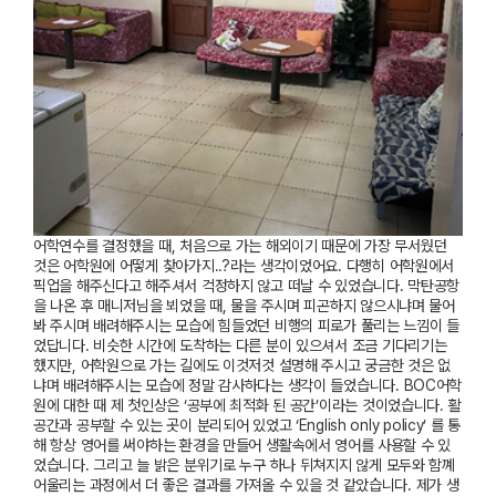
어학연수를 결정했을 때
,
처음으로 가는 해외이기 때문에 가장 무서웠던
것은 어학원에 어떻게 찾아가지
..?
라는 생각이었어요
.
다행히 어학원에서
픽업을 해주신다고 해주셔서 걱정하지 않고 떠날 수 있었습니다
.
막탄공항
을 나온 후 매니저님을 뵈었을 때
,
물을 주시며 피곤하지 않으시냐며 물어
봐 주시며 배려해주시는
모습에 힘들었던 비행의 피로가 풀리는 느낌이 들
었답니다
.
비슷한 시간에 도착하는 다른 분이 있으셔서 조금 기다리기는
했지만
,
어학원으로 가는 길에도 이것저것 설명해 주시고 궁금한 것은 없
냐며 배려해주시는 모습에 정말 감사하다는 생각이 들었습니다
.
BOC
어학
원에 대한 때 제 첫인상은
‘
공부에 최적화 된 공간
’
이라는 것이었습니다
.
활
공간과 공부할 수 있는 곳이 분리되어 있었고
‘English only policy’
를 통
해 항상
영어를 써야하는 환경을 만들어 생활속에서
영어를 사용할 수 있
었습니다
.
그리고 늘 밝은 분위기로 누구 하나 뒤쳐지지 않게 모두와 함꼐
어울리는 과정에서 더 좋은 결과를 가져올 수 있을 것 같았습니다
.
제가 생