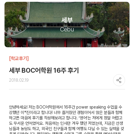
세부
Cebu
[학교후기]
세부 BOC어학원 16주 후기
2018.02.19
안녕하세요
!
저는
BOC
어학원에서
16
주간
power speaking
수업을 수
강했던 이*진이라고 합니다
!
너무 즐거웠던 경험이어서 많은 분들과 함께
하고픈 마음에 후기를 작성해보려고 합니다
. ‘
영어
’
는 저에게 정말 어렵고
도 무서운 언어였어요
.
처음에는 인사만 겨우 했던 저였는데
,
지금은 선생
님들과 농담도 하고
,
외국인 친구들과 함께 여행도 다닐 수 있는 실력을 갖