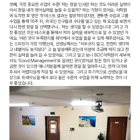
셋째
,
가장 중요한 수업의 수준
!
저는 정말 인사만 하는 것도 어려운 실력이
어서 정말 내가 영어실력을 늘릴 수 있을까
?
하는 걱정이 컸어요
.
어학원
에 도착한 후 받은 첫 테스트 결과는 절망적이었지만
,
맨투맨 수업과 그룹
수업을 통해
16
주 뒤
,
외국인 친구들과 수다를 떨고 있는 제 모습을 보면서
다시 한번 정말 잘 선택했구나
..
하는 생각을 할 수 있었습니다
!
그리고 가
장 좋았던 것은 테스트를 통해서 저의 실력을 세부적으로 알 수 있었던 거
에요
.
어떤 것이 부족한지를 파악해서 수업을 들을 수 있게 해주셨어요
.
저
는 스피킹이 가장 약했는데
,
선생님께서는
“
서두르지 말고
,
천천히 생각하
고 내뱉어도 늦지않다
”
고 늘 말씀해주셨는데 덕분에 조급해 하지 않고
찬
찬히 실력을 늘려 갈 수 있었어요
.
그리고 알고 보니
BOC
어학원이 세부에
서도
‘Good Management’
로 알려진 곳이었어요
!
힘든 점이 있거나
궁
금한 것이 있으면 매니저분들께 말하면 정말 잘 알려주시고
,
먼저 다가와
주셔서 어렵지않게 적응 할 수 있었어요
.
그리고 주기적으로 선생님을 대
상으로 트레이닝을 해서 보다 높은 수준의 수업을 위해 노력하는 것이 너
무 좋았습니다
.