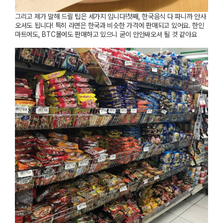
그리고 제가 말해 드릴 팁은 세가지 입니다
!
첫째
,
한국음식 다 파니까 안사
오셔도 됩니다
!
특히 라면은 한국과 비슷한 가격에 판매되고 있어요
.
한인
마트에도
, BTC
몰에도 판매하고 있으니 굳이 안안싸오셔 될 것 같아요