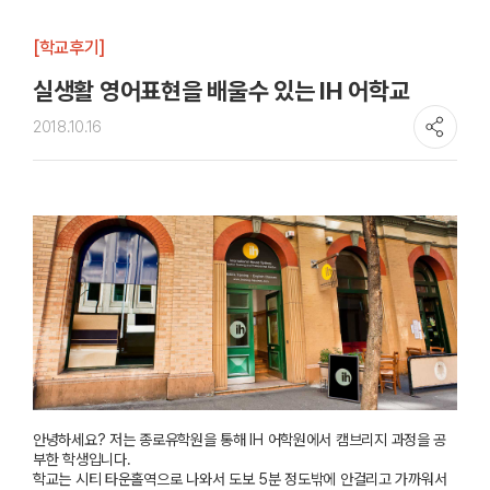
[학교후기]
실생활 영어표현을 배울수 있는 IH 어학교
2018.10.16
안녕하세요?
저는
종로유학원을
통해
IH
어학원에서 캠브리지 과정을 공
부한 학생입니다.
학교는 시티
타운홀역
으로 나와서 도보 5분 정도밖에 안걸리고 가까워서