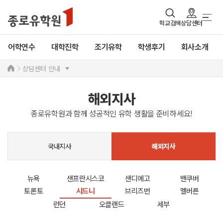
학교검색
상담센터
어학연수
대학진학
조기유학
학생후기
회사소개
상담센터 안내
해외지사
종로유학원과 함께 성공적인 유학 생활을 준비하세요!
국내지사
해외지사
뉴욕
샌프란시스코
샌디에고
밴쿠버
토론토
시드니
브리즈번
멜버른
런던
오클랜드
세부