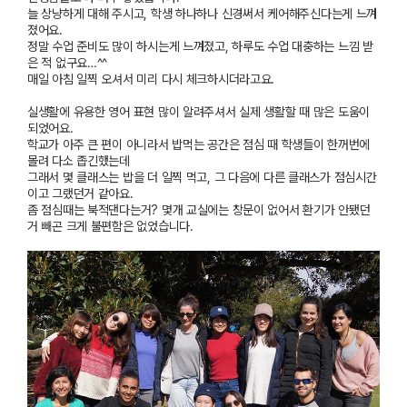
늘 상냥하게 대해 주시고,
학생 하나하나 신경써서
케어해주신다는게 느껴
졌어요.
정말 수업 준비도 많이 하시는게 느껴졌고,
하루도 수업 대충하는 느낌 받
은 적 없구요…^^
매일 아침 일찍 오셔서 미리 다시 체크하시더라고요.
실생활에 유용한 영어 표현 많이 알려주셔서 실제 생활할 때 많은 도움이
되었어요.
학교가 아주 큰 편이 아니라서 밥먹는 공간은 점심 때 학생들이 한꺼번에
몰려 다소
좁긴했는데
그래서 몇 클래스는 밥을 더 일찍 먹고,
그 다음에 다른 클래스가 점심시간
이고 그랬던거 같아요.
좀 점심때는 북적댄다는거? 몇개 교실에는 창문이 없어서 환기가 안됐던
거 빼곤 크게 불편함은 없었습니다.