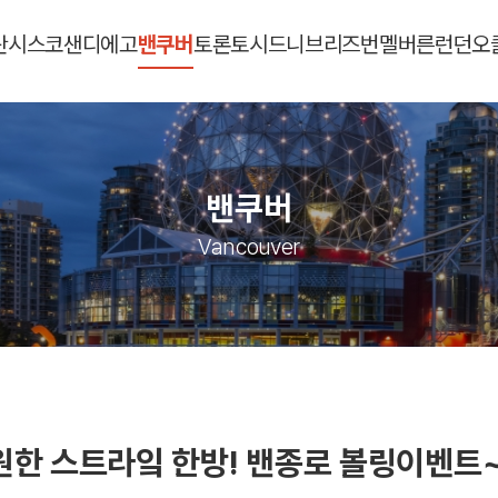
란시스코
샌디에고
밴쿠버
토론토
시드니
브리즈번
멜버른
런던
오
밴쿠버
Vancouver
원한 스트라잌 한방! 밴종로 볼링이벤트