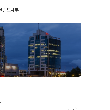
클랜드
세부
~