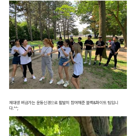
체대생
버금가는
운동신경으로
활발히
참여해준
블랙
&
화이트
팀입니
다
.^^;