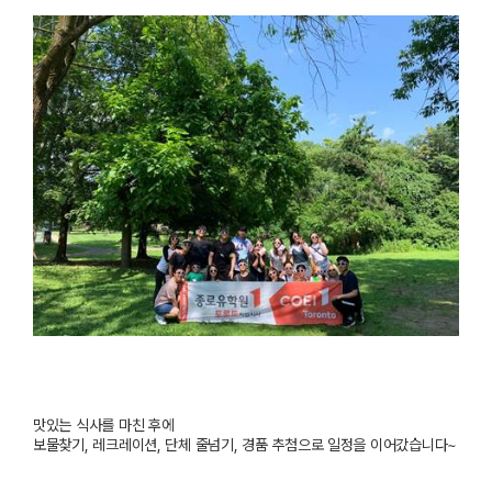
맛있는
식사를
마친
후에
보물찾기
,
레크레이션
,
단체
줄넘기
,
경품
추첨으로
일정을
이어갔습니다
~