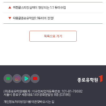
스피킹실력이 향상되는 1:1 튜터수업
▲
이전글
종로유학원1:1튜터의 장점!
▼
다음글
목록으로 가기
(주)종로유학원
대표자 : 이규헌
사업자등록번호 : 101-81-78682
서울시 종로구 세종대로 149 광화문빌딩 8층 (03186)
개인정보처리방침
이용약관
찾아오시는 길