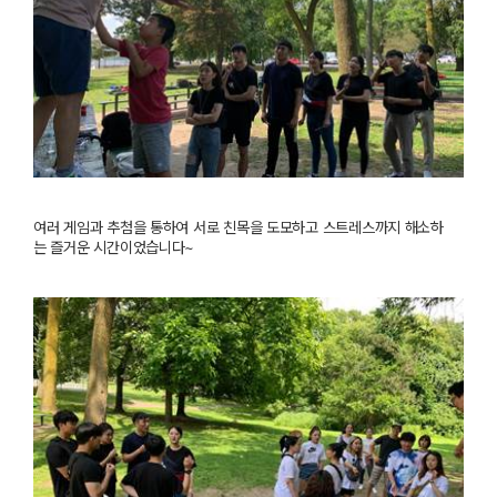
여러
게임과
추첨을
통하여
서로
친목을
도모하고
스트레스까지
해소하
는
즐거운
시간이었습니다
~