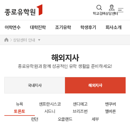
학교검색
상담센터
어학연수
대학진학
조기유학
학생후기
회사소개
상담센터 안내
해외지사
종로유학원과 함께 성공적인 유학 생활을 준비하세요!
국내지사
해외지사
뉴욕
샌프란시스코
샌디에고
밴쿠버
토론토
시드니
브리즈번
멜버른
런던
오클랜드
세부