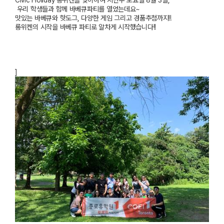
Civic Holiday
롱위켄을
맞이하여
지난주
토요일
8
월
3
일,
우리
학생들과
함께
바베큐파티를
열었는데요
~
맛있는
바베큐와
핫도그
,
다양한
게임
그리고
경품추첨까지
!!
롱위켄의
시작을
바베큐
파티로
알차게
시작했습니다
!!
]