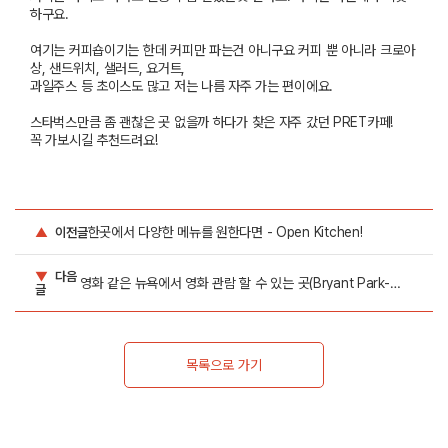
하구요
.
여기는 커피숍이기는 한데 커피만 파는건 아니구요 커피 뿐 아니라 크로아
상
,
샌드위치
,
샐러드
,
요거트
,
과일주스 등 초이스도 많고 저는 나름 자주 가는 편이에요
.
스타벅스만큼 좀 괜찮은 곳 없을까 하다가 찾은 자주 갔던
PRET
카페
!
꼭 가보시길 추천드려요
!
한곳에서 다양한 메뉴를 원한다면 - Open Kitchen!
▲
이전글
▼
다음
영화 같은 뉴욕에서 영화 관람 할 수 있는 곳(Bryant Park-
글
Movie Night)
목록으로 가기