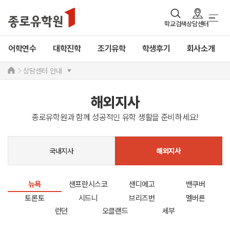
학교검색
상담센터
어학연수
대학진학
조기유학
학생후기
회사소개
상담센터 안내
해외지사
종로유학원과 함께 성공적인 유학 생활을 준비하세요!
국내지사
해외지사
뉴욕
샌프란시스코
샌디에고
밴쿠버
토론토
시드니
브리즈번
멜버른
런던
오클랜드
세부