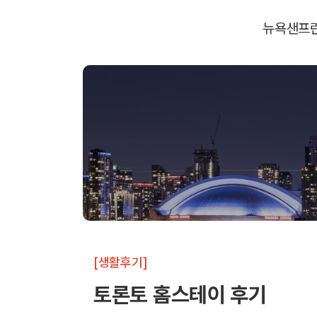
뉴욕
샌프
[생활후기]
토론토 홈스테이 후기