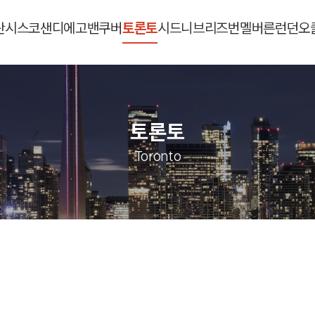
란시스코
샌디에고
밴쿠버
토론토
시드니
브리즈번
멜버른
런던
오
토론토
Toronto