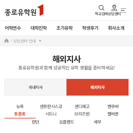
학교검색
상담센터
어학연수
대학진학
조기유학
학생후기
회사소개
상담센터 안내
해외지사
종로유학원과 함께 성공적인 유학 생활을 준비하세요!
국내지사
해외지사
뉴욕
샌프란시스코
샌디에고
밴쿠버
토론토
시드니
브리즈번
멜버른
런던
오클랜드
세부