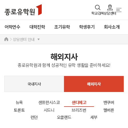
학교검색
상담센터
어학연수
대학진학
조기유학
학생후기
회사소개
상담센터 안내
해외지사
종로유학원과 함께 성공적인 유학 생활을 준비하세요!
국내지사
해외지사
뉴욕
샌프란시스코
샌디에고
밴쿠버
토론토
시드니
브리즈번
멜버른
런던
오클랜드
세부