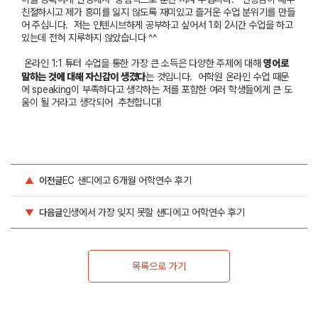
친절하시고
제가
흥미를
잃지
않도록
재미있고
즐거운
수업
분위기를
만들
어
주십니다
.
저는
인텐시브하게
공부하고
싶어서
1
회
2
시간
수업을
하고
있는데
전혀
지루하지
않았습니다
^^
온라인
1:1
튜터
수업을
통한
가장
큰
소득은
다양한
주제에
대해
영어로
말하는
것에
대해
자신감이
생겼다
는
것입니다
.
어학원
온라인
수업
때문
에
speaking
이
부족하다고
생각하는
저를
포함한
여러
학생들에게
큰
도
움이
될
거라고
생각되어
추천합니다
!
EC 샌디에고 6개월 어학연수 후기
▲
이전글
인생에서 가장 잊지 못할 샌디에고 어학연수 후기
▼
다음글
목록으로 가기