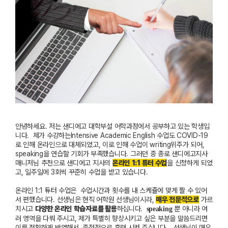
안녕하세요
.
저는
샌디에고
대학부설
어학과정에서
공부하고
있는
학생입
니다
.
제가
수강하는
Intensive Academic English
수업도
COVID-19
로
인해
온라인으로
대체되었고
,
이로
인해
수업이
writing
위주가
되어
,
speaking
을
연습할
기회가
부족했습니다
.
그러던
중
종로
샌디에고지사
매니저님
추천으로
샌디에고
지사의
온라인
1:1
튜터
수업
을
신청하게
되었
고
,
일주일에
3
회씩
꾸준히
수업을
받고
있습니다
.
온라인
1:1
튜터
수업은
수업시간과
횟수를
내
스케쥴에
맞게
짤
수
있어
서
편했습니다
.
선생님은
현직
어학원
선생님이시라
,
매우
전문적으로
가르
치시고
다양한
온라인
학습자료를
활용
하십니다
.
뿐
아니라
여
speaking
러
영역을
다뤄
주시고,
제가
특별히
향상시키고
싶은
부분을
말씀드리면
이를
정확하게
반영해서
중점적으로
훈련
시켜
주십니다
.
선생님이
매우