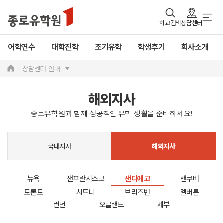
학교검색
상담센터
어학연수
대학진학
조기유학
학생후기
회사소개
상담센터 안내
해외지사
종로유학원과 함께 성공적인 유학 생활을 준비하세요!
국내지사
해외지사
뉴욕
샌프란시스코
샌디에고
밴쿠버
토론토
시드니
브리즈번
멜버른
런던
오클랜드
세부