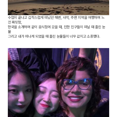
수업이
끝나고
갑작스럽게
떠났던
해변
,
사막
,
주변
지역을
여행하며
느
낀
짜릿함
,
한국을
소개하며
같이
음식점에
갔을
때
,
친한
친구들이
떠날
때
흘린
눈
물
그리고
내가
떠나게
되었을
때
흘린
눈물들이
너무
값지고
소중했다
.