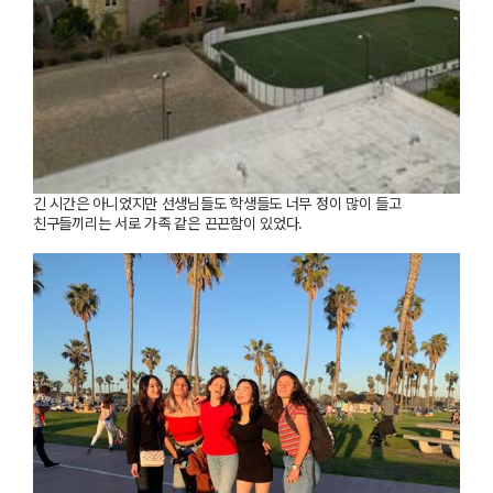
긴
시간은
아니었지만
선생님들도
학생들도
너무
정이
많이
들고
친구들끼리는
서로
가족
같은
끈끈함이
있었다
.