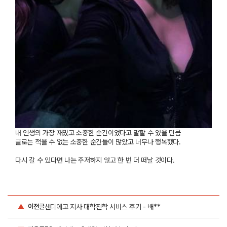
내
인생의
가장
재밌고
소중한
순간이었다고
말할
수
있을
만큼
글로는
적을
수
없는
소중한
순간들이
많았고
너무나
행복했다
.
다시
갈
수
있다면
나는
주저하지
않고
한
번
더
떠날
것이다
.
샌디에고 지사 대학진학 서비스 후기 - 배**
▲
이전글