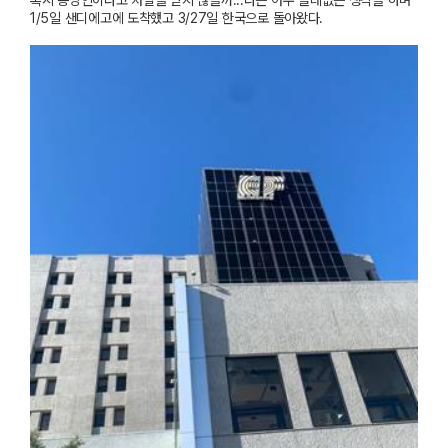
혹시
동양인이라고
차별을
받지
않을까
...
라는
아주
쓸데없는
생각을
하며
1/5
일
샌디에고에
도착했고
3/27
일
한국으로
돌아왔다
.