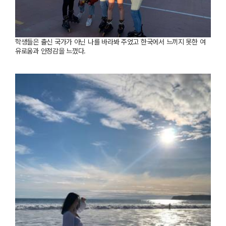
학생들은
출신
국가가
아닌
나를
바라봐
주었고
한국에서
느끼지
못한
여
유로움과
안정감을
느꼈다
.