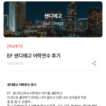
샌디에고
San Diego
[학교후기]
EF 샌디에고 어학연수 후기
2020.05.01
샌디에고 어학연수
후기
EF
샌디에고에서
어학연수
하기를
결정하고
미국으로
출국하기
전에는
너무
떨리고
다른
나라
친구들과
적응
을
잘
할
수
있을까
...