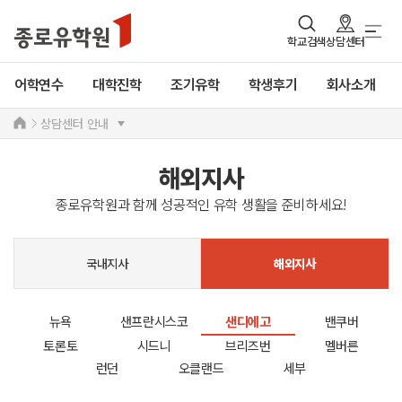
학교검색
상담센터
어학연수
대학진학
조기유학
학생후기
회사소개
상담센터 안내
해외지사
종로유학원과 함께 성공적인 유학 생활을 준비하세요!
국내지사
해외지사
뉴욕
샌프란시스코
샌디에고
밴쿠버
토론토
시드니
브리즈번
멜버른
런던
오클랜드
세부