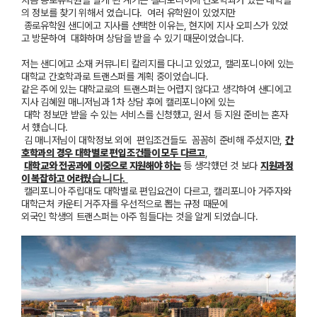
처음 종로유학원을 알게 된 계기는 켈리포니아에 간호학과가 있는 대학들
의 정보를 찾기 위해서 였습니다
.
여러 유학원이 있었지만
종로유학
원 샌디에고 지사를 선택한 이유는
,
현지에 지사 오피스가 있었
고 방문하여
대화하며 상담을 받을 수 있기 때문
이었습니다
.
저는 샌디에고 소재 커뮤니티 칼리지를 다니고 있었고
,
캘리포니아에 있는
대학교 간호학과로 트랜스퍼를 계획 중이었습니다
.
같은 주에
있는
대학교로의 트랜스퍼는 어렵지 않다고 생각하여
샌디에고
지사 김혜원 매니저님과 1
차 상담 후에 캘
리포니아에 있는
대학 정보만
받을 수 있
는 서비스를 신청했고
,
원서 등 지원 준비는 혼자
서 했습니다
.
김
매니저님이 대학정보 외에
편입조건들도
꼼꼼히 준비해
주셨지만
,
간
호학
과의 경우 대학별로 편입조건들이 모두 다르고
,
대학교와 전공과에 이중으로 지원해야 하는
등 생각했던 것 보다
지원과정
이 복잡하고 어려웠
습니다
.
캘리포니아 주립대도 대학별로 편입요건이 다르고
,
캘리포니아 거주자와
대학근처 카운티 거주자를
우선적으로 뽑는 규정 때문에
외
국인 학생의 트랜스퍼는 아주 힘들다는 것을 알게 되었습니다
.