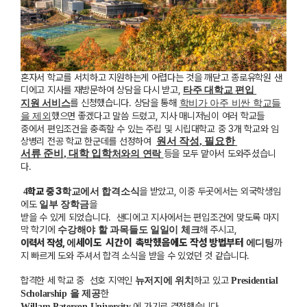
혼자서 학교를 서치하고 지원하는게 어렵다는 것을 깨닫고 종로유학원 샌
디에고 지사를 재방문하여 상담을 다시 받고
,
타주 대학교 편입
를 신청했습니다
.
상담을 통해
지원
서비스
학비가 아주 비싼 학교들
했으면 좋겠다고 말씀 드렸고
,
지사 매니저님이 여러 학교들
을 제외
중에서 편
입조건을 충족할 수 있는 주립 및 시립대학교 중
3
개 학교와 임
상병리 전공 학교 한군데를 선정하여
원서 작성
,
필요한
서류 준비
,
대학 입학
등을 모두 맡아서
도와주셨습니
처와의 연락
다
.
학교 중
3
을 받았고
,
이중
두곳에서는 외국학생임
4
학교에서 합격소식
에도
을
일부 장학금
받
을 수 있게 되었습니다
.
샌디에고 지사에서는
편입조건에 맞도록
마지
막 학기에
해 주시고
,
수강해야 할 과목들도 일일이 체크
세이도
시간이
촉박했음에도
작성
방법부터
이력서 작성
,
까
에
에디팅
지
빠르게
도와
주셔서
합격
소식을
받을
수
있었던
것
같습니다
.
합격한 세 학교 중
선호 지역인
하고 있고
뉴저지에 위치
Presidential
한
Scholarship 을 제공
에 가기로 결정했습니다.
Willam Paterson University