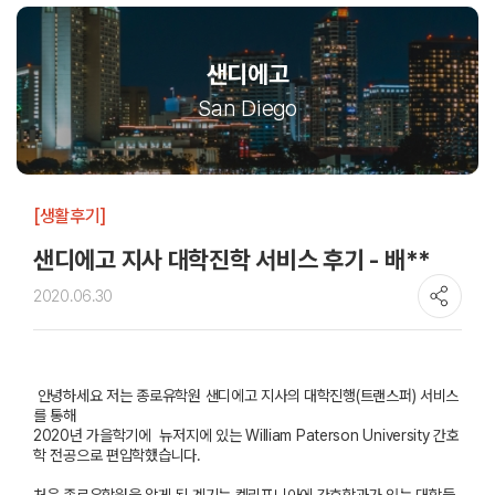
샌디에고
San Diego
[생활후기]
샌디에고 지사 대학진학 서비스 후기 - 배**
2020.06.30
안녕하세요 저는 종로유학원 샌디에고 지사의 대학진행
(
트랜스퍼
)
서비스
를 통해
2020
년 가을학기에 뉴저지에 있는 William Paterson
University 간호
학 전공으로 편입학했습니다.