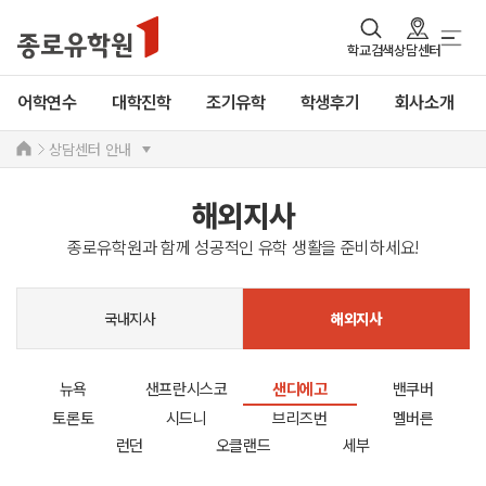
학교검색
상담센터
어학연수
대학진학
조기유학
학생후기
회사소개
상담센터 안내
해외지사
종로유학원과 함께 성공적인 유학 생활을 준비하세요!
국내지사
해외지사
뉴욕
샌프란시스코
샌디에고
밴쿠버
토론토
시드니
브리즈번
멜버른
런던
오클랜드
세부