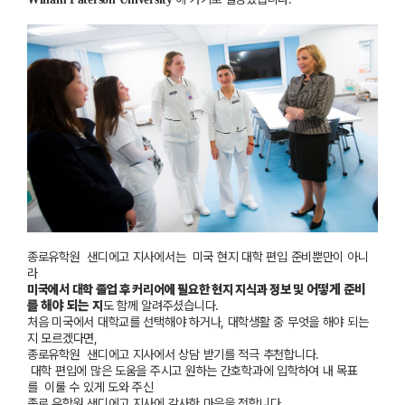
종로
유학원
샌디에고
지사에서는
미국
현지
대학
편입
준비뿐만이
아니
라
어떻게
준비
미국에서
대학
졸업
후
커리어에
필요한
현지
지식과
정보
및
를
해야
되는
지
도
함께
알려주셨습니다
.
처음
미국에서
대학교를
선택해야
하거나
,
대학생활
중
무엇을
해야
되는
지
모르겠다면
,
종로
유학
원
샌디에고
지사에서
상담
받기를
적극
추천합니다
.
대학
편입에
많은
도움을
주시고
원하는
간호학과에
입학하여
내
목표
를
이룰
수
있게
도와
주신
종로
유학원
샌디에고
지사에
감사한
마음을
전합니다
.