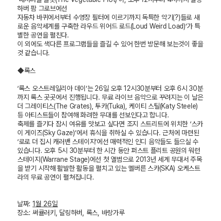
하버 팜 그로브에선
자동차 바퀴에서부터 수영장 필터에 이르기까지 독특한 악기
(?)
들로 새
로운 음악세계를 구축한 라우드 위어드 로드
(Loud Weird Load)’
가 특
별한 공연을 펼친다
.
이 외에도 색다른 프로그램들을 즐길 수 있어 한번 방문해 보는것이 좋을
것 같습니다
.
◆록스
‘록스 오스트레일리아 데이
’
는
26
일 오후
12
시
30
분부터 오후
6
시
30
분
까지 록스 곳곳에서 진행됩니다
.
무료 라이브 음악으로 꾸려지는 이 날은
더 그레이티스
(The Grates),
투카
(Tuka),
케이티 스틸
(Katy Steele)
등 아티스트들이 참여해 화려한 무대를 선보인다고 합니다
.
축제를 즐기다 잠시 여유를 맛보고 싶다면 조지 스트리트에 위치한
‘
스카
이 게이즈
(Sky Gaze)’
에서 휴식을 취하실 수 있습니다
.
근처에 마련된
‘
로로 더 집시 캐러밴 스테이지
’
에선 매력적인 인디 음악들도 들으실 수
있습니다
.
오후
5
시
30
분부터 한 시간 동안 퍼스트 플리트 공원의 워런
스테이지
(Warrane Stage)
에선 첫 앨범으로
2013
년 세계 무대서 주목
을 받기 시작해 활발한 활동을 펼치고 있는 멜버른 스카
(SKA)
오케스트
라의 무료 공연이 펼쳐집니다
.
1
월
26
일
날짜
:
장소
:
써큘러키
,
달링하버
,
록스
,
바랑가루