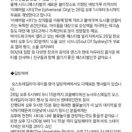
올해 시드니페스티벌의 새로운 놀이장소로 지정된 바랑가루 리저브의
‘
이페머럴 시티
(The Ephemeral City)’
는
26
일 오후
1
시부터
8
시까지
무료로 개방한다고 합니다
.
‘이페머럴 시티
’
는 상자들을 이용해 함께 자르고 붙여가며 도시를 만들어
가는 독특한 공간인데요
.
아이들을 대상으로 상상력을 자극하는 워크숍
등도 마련 돼 있다고하니 가족단위로 많이 방문할듯 해요
.
하이드파크에서 열리고 있는 메리톤 페스티벌 빌리지에서도
26
일 정오
부터 오후
5
시
30
분까지
‘
소울 오브 시드니
(Soul Of Sydney)’
가 무료
로 열려 펑크
,
소울 뮤직부터
90
년대 힙합 등 다양한 장르의 음악과 댄스가 한데 어우러진 즐거운 파
티를 선사하니 친구들과 함께 즐기기 좋은 페스티벌인것 같아요
~!
◆달링하버
오스트레일리아 데이를 맞아 달링하버에서도 다채로운 행사들이 있습니
다
.
26
일 오후
6
시부터
9
시
15
분까지 코클베이에선 뉴사우스웨일즈 오스
트레일리아 데이 행사 및 라이브 엔터테인먼트 등이
진행되며 오후
9
시엔
15
분 동안 화려한 불꽃놀이가 이 날의 마지막을 장
식하기때문에 더운낮에 나오기 힘드신 분들에게는
오후에 천천히 시티로 나와 불꽃놀이를 관람하는것도 좋을것 같아요
~!
또한 오후
12
시
30
분 부터
1
시
15
분 까지 달링쿼터의 컬처 비트 스테이
지에선 뮤지컬 코미디 쇼인
‘베지터블 플롯
(The Vegetable Plot)’
이
,
오후
12
시부터
4
시까지 달랑