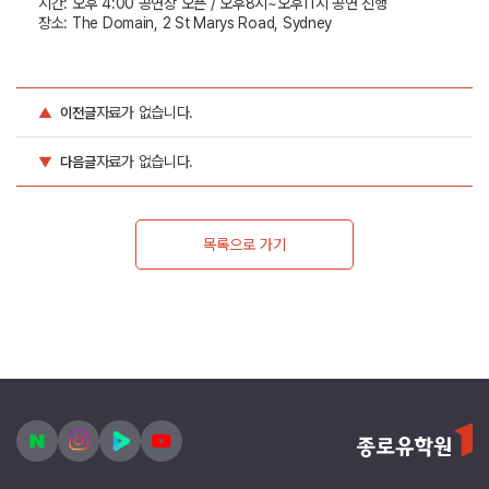
시간
:
오후
4:00
공연장 오픈
/
오후
8
시
~
오후
11
시 공연 진행
장소
:
The Domain, 2 St Marys Road, Sydney
자료가 없습니다.
▲
이전글
자료가 없습니다.
▼
다음글
목록으로 가기