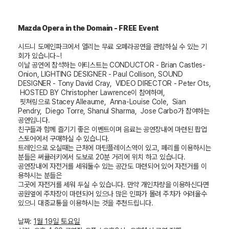
Mazda Opera in the Domain - FREE Event
시드니 도메인파크에서 열리는 무료 오페라공연을 관람하실 수 있는 기
회가 있습니다
~!
이날 공연에 참석하는 아티스트는
CONDUCTOR - Brian Castles-
Onion, LIGHTING DESIGNER - Paul Collison, SOUND
DESIGNER - Tony David Cray, VIDEO DIRECTOR - Peter Ots,
HOSTED BY Christopher Lawrence
이 참여하며
,
핏쳐링으로
Stacey Alleaume, Anna-Louise Cole, Sian
Pendry, Diego Torre, Shanul Sharma, Jose Carbo
가 참여하는
공연입니다
.
친구들과 함께 즐기기 좋은 이벤트이며 음료는 공연장내에 마련된 팝업
스토어에서 구매하실 수 있습니다
.
트레인으로 오실때는 근처에 마틴플레이스역이 있고
,
페리를 이용하시는
분들은 써큘러키에서 도보로
20
분 거리에 위치 하고 있습니다
.
공연장내에 자전거를 세워둘수 있는 공간도 마련되어 있어 자전거를 이
용하시는 분들은
그곳에 자전거를 세워 두실 수 있습니다
.
만약 개인차량을 이용하신다면
공원옆에 주차장이 마련되어 있으나 많은 인파가 몰려 주차가 어려울수
있으니 대중교통을 이용하시는 것을 추천드립니다
.
1
월
19
일 토요일
날짜
: