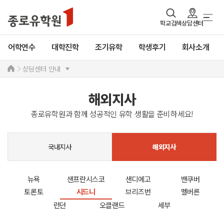
학교검색
상담센터
어학연수
대학진학
조기유학
학생후기
회사소개
상담센터 안내
해외지사
종로유학원과 함께 성공적인 유학 생활을 준비하세요!
국내지사
해외지사
뉴욕
샌프란시스코
샌디에고
밴쿠버
토론토
시드니
브리즈번
멜버른
런던
오클랜드
세부