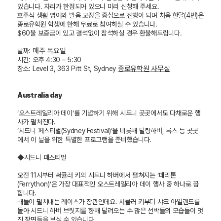
있습니다
.
자리가 한정되어 있으니 미리 신청해 주세요
.
호주식 생활 영어와 발음 교정을 중심으로 진행이 되며 처음 한달
(4
번
)
은
종로유학원 학생에 한해 무료로 참여하실 수 있습니다
.
$60
불 보증금이 있고 결석없이 참석하실 경우 환불해드립니다
.
매주 목요일
날짜
:
시간
:
오후
4:30
–
5:30
종로유학원 사무실
장소
: Level 3, 363 Pitt St, Sydney
Australia day
‘
오스트레일리아 데이
’
를 기념하기 위해 시드니 곳곳에서도 다채로운 행
사가 펼쳐진다
.
‘
시드니 페스티벌
(Sydney Festival)’
을 비롯해 달링하버
,
록스 등 곳곳
에서 이 날을 위한 특별한 프로그램을 준비했습니다
.
◆시드니 페스티벌
오전
11
시부터 써큘러 키의 시드니 하버에서 펼쳐지는
‘
페리톤
(Ferrython)’
은 가장 대표적인 오스트레일리아 데이 행사 중 하나로 꼽
힙니다
.
배들이 펼쳐내는 레이스가 장관인데요
.
서큘러 키부터 샤크 아일랜드를
돌아 시드니 하버 브릿지를 향해 달려오는 수 많은 선박들의 모습들이 멋
진 장면들을 보실 수 있습니다
.