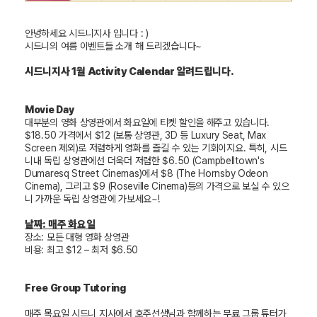
안녕하세요
시드니지사
입니다
: )
시드니의 여름 이벤트들 소개 해 드리겠습니다
~
시드니지사
1
월
Activity Calendar
알려드립니다
.
Movie Day
대부분의 영화 상영관에서 화요일에 티켓 할인을 해주고 있습니다
.
$18.50
가격에서
$12 (
보통 상영관
, 3D
등
Luxury Seat, Max
Screen
제외
)
로 저렴하게 영화를 즐길 수 있는 기회이지요
.
특히
,
시드
니내 독립 상영관에선 더욱더 저렴한
$6.50 (Campbelltown's
Dumaresq Street Cinemas)
에서
$8 (The Hornsby Odeon
Cinema),
그리고
$9 (Roseville Cinema)
등의 가격으로 보실 수 있으
니 가까운 독립 상영관에 가보세요
~!
날짜
:
매주 화요일
장소
:
모든 대형 영화 상영관
비용
:
최고
$12
– 최저
$6.50
Free Group Tutoring
매주 목요일 시드니 지사에서 호주선생님과 함께하는 무료 그룹 튜터가