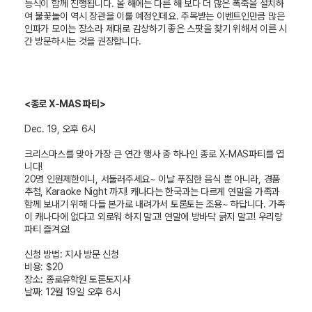
등식이 함께 진행됩니다. 올 해에는 다른 해 보다 더 많은 폭죽을 설치하
여 불꽃놀이 역시 장관을 이룰 예정인데요. 주목받는 이벤트인만큼 많은
인파가 모이는 장소라 제대로 감상하기 좋은 스팟을 찾기 위해서 이른 시
간 방문하시는 것을 권장합니다.
<
종로 X-MAS
파티>
Dec. 19,
오후 6시
크리스마스를 맞아 가장 큰 연간 행사 중 하나인 종로 X-MAS파티를 엽
니다!
20명 인원제한이니, 서둘러주세요~ 이날 푸짐한 음식 뿐 아니라, 경품
추첨, Karaoke Night 까지! 캐나다는 한국과는 다르게 연말을 가족과
함께 보내기 위해 다들 본가로 내려가서 토론토는 조용~ 하답니다. 가족
이 캐나다에 없다고 외로워 하지 말고! 연말에 방바닥 긁지 말고! 우리랑
파티 즐겨요!
신청 방법: 지사 방문 신청
비용: $20
장소: 종로유학원 토론토지사
날짜: 12월 19일 오후 6시