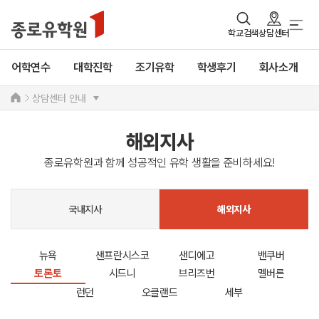
학교검색
상담센터
어학연수
대학진학
조기유학
학생후기
회사소개
상담센터 안내
해외지사
종로유학원과 함께 성공적인 유학 생활을 준비하세요!
국내지사
해외지사
뉴욕
샌프란시스코
샌디에고
밴쿠버
토론토
시드니
브리즈번
멜버른
런던
오클랜드
세부