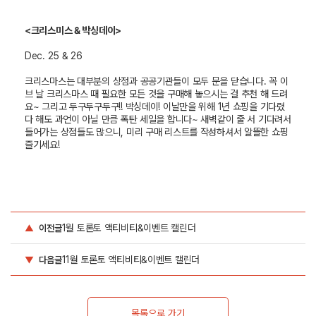
<
크리스미스 & 박싱데이>
Dec. 25 & 26
크리스마스는 대부분의 상점과 공공기관들이 모두 문을 닫습니다. 꼭 이
브 날 크리스마스 때 필요한 모든 것을 구매해 놓으시는 걸 추천 해 드려
요~ 그리고 두구두구두구!! 박싱데이! 이날만을 위해 1년 쇼핑을 기다렸
다 해도 과언이 아닐 만큼 폭탄 세일을 합니다~ 새벽같이 줄 서 기다려서
들어가는 상점들도 많으니, 미리 구매 리스트를 작성하셔서 알뜰한 쇼핑
즐기세요!
1월 토론토 액티비티&이벤트 캘린더
▲
이전글
11월 토론토 액티비티&이벤트 캘린더
▼
다음글
목록으로 가기