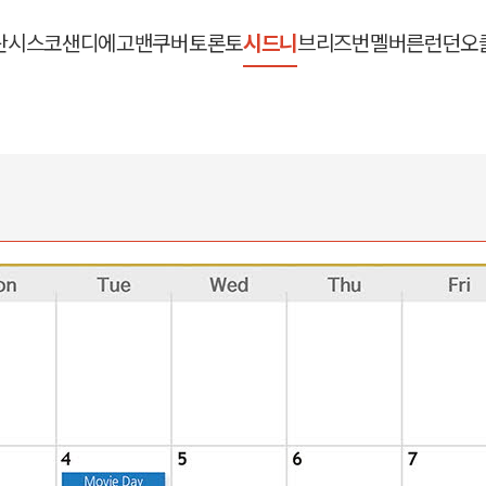
란시스코
샌디에고
밴쿠버
토론토
시드니
브리즈번
멜버른
런던
오