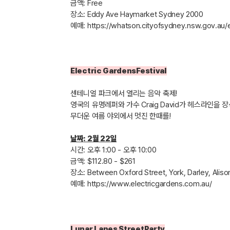
금액
: Free
장소
: Eddy Ave Haymarket Sydney 2000
예매
:
https://whatson.cityofsydney.nsw.gov.au/
Electric GardensFestival
센테니얼 파크에서 열리는 음악 축제
!
영국의 유명레퍼와 가수
Craig David
가 헤스라인을 
무더운 여름 야외에서 멋진 한때를
!
날짜
: 2
월
22
일
시간
:
오후
1:00 -
오후
10:00
금액
: $112.80 - $261
장소
: Between Oxford Street, York, Darley, Ali
예매
:
https://www.electricgardens.com.au/
Lunar Lanes StreetParty