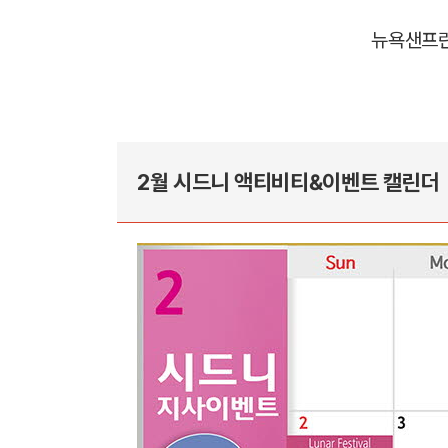
뉴욕
샌프
2월 시드니 액티비티&이벤트 캘린더