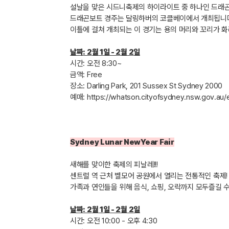
설날을 맞은 시드니축제의 하이라이트 중 하나인 드래
드래곤보트 경주는 달링하버의 코클베이에서 개최됩니
이틀에 걸쳐 개최되는 이 경기는 용의 머리와 꼬리가 
날짜
: 2
월
1
일
- 2
월
2
일
시간
:
오전
8:30~
금액
: Free
장소
: Darling Park, 201 Sussex St Sydney 2000
예매
:
https://whatson.cityofsydney.nsw.gov.au
Sydney Lunar NewYear Fair
새해를 맞이한 축제의 피날레
!!!
센트럴 역 근처 벨모어 공원에서 열리는 전통적인 축제
가족과 연인들을 위해 음식
,
쇼핑
,
오락까지 모두즐길 수
날짜
: 2
월
1
일
- 2
월
2
일
시간
:
오전
10:00 -
오후
4:30