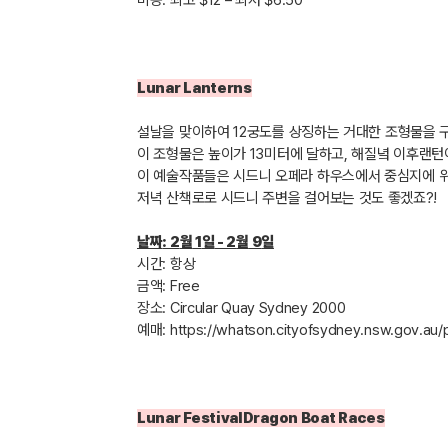
비용
:
최고
$12
– 최저
$6.50
Lunar Lanterns
설날을 맞이하여
12
궁도를 상징하는 거대한 조형물을 
이 조형물은 높이가
13
미터에 달하고
,
해질녘 이후랜턴
이 예술작품들은 시드니 오페라 하우스에서 중심지에 
저녁 산책로로 시드니 주변을 걸어보는 것도 좋겠죠
?!
날짜
: 2
월
1
일
- 2
월
9
일
시간
:
항상
금액
: Free
장소
: Circular Quay Sydney 2000
예매
:
https://whatson.cityofsydney.nsw.gov.au/p
Lunar FestivalDragon Boat Races