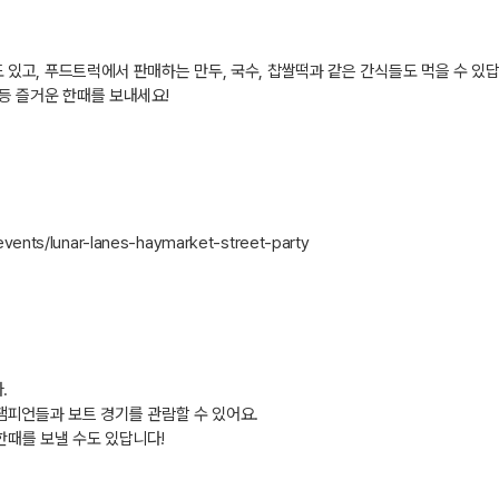
도 있고
,
푸드트럭에서 판매하는 만두
,
국수
,
찹쌀떡과 같은 간식들도 먹을 수 있
등 즐거운 한때를 보내세요
!
events/lunar-lanes-haymarket-street-party
다
.
챔피언들과 보트 경기를 관람할 수 있어요
.
한때를 보낼 수도 있답니다
!