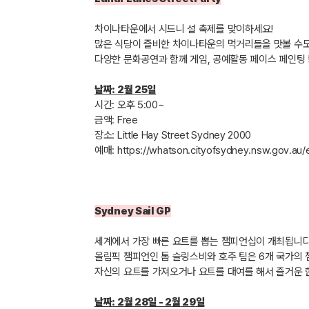
차이나타운에서 시드니 설 축제를 맞이하세요
!
많은 식당이 즐비한 차이나타운의 먹거리들을 맛볼 수
다양한 문화공연과 함께 게임
,
공예활동 페이스 페인팅 
날짜
: 2
월
25
일
시간
:
오후
5:00~
금액
: Free
장소
: Little Hay Street Sydney 2000
예매
:
https://whatson.cityofsydney.nsw.gov.au/
Sydney Sail GP
세계에서 가장 빠른 요트를 뽑는 챔피언십이 개최됩니
올림픽 챔피언인 톰 슬링스비와 호주 팀은
6
개 국가의 
자신의 요트를 가져오거나 요트를 대여를 해서 즐거운 
날짜
: 2
월
28
일
- 2
월
29
일