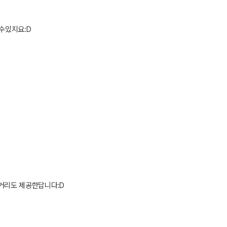
 수있지요
:D
볼거리도 제공한답니다
:D