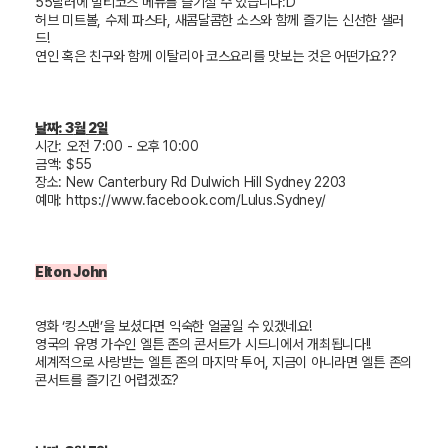
55
달러에 멀티코스 메뉴를 즐기실 수 있습니다
:D
허브 미트볼
,
수제 파스타
,
새콤달콤한 소스와 함께 즐기는 신선한 샐러
드
!
연인 혹은 친구와 함께 이탈리아 코스요리를 맛보는 것은 어떤가요
??
날짜
: 3
월
2
일
시간
: 오전 7:00 - 오후 10:00
금액
: $55
장소
: New Canterbury Rd Dulwich Hill Sydney 2203
예매
:
https://www.facebook.com/Lulus.Sydney/
Elton John
영화
‘
킹스맨
’
을 보셨다면 익숙한 얼굴일 수 있겠네요
!
영국의 유명 가수인 엘튼 존의 콘서트가 시드니에서 개최됩니다
!!
세계적으로 사랑받는 엘튼 존의 마지막 투어
,
지금이 아니라면 엘튼 존의
콘서트를 즐기긴 어렵겠죠
?