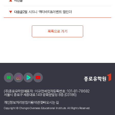
▲
이전글
2월 시드니 액티비티&이벤트 캘린더
▼
다음글
목록으로 가기
(주)종로유학원
대표자 : 이규헌
사업자등록번호 : 101-81-78682
서울시 종로구 세종대로 149 광화문빌딩 8층 (03186)
개인정보처리방침
이용약관
찾아오시는 길
Copyright © Chongro Overseas Educational Institute. All Rights Reserved.