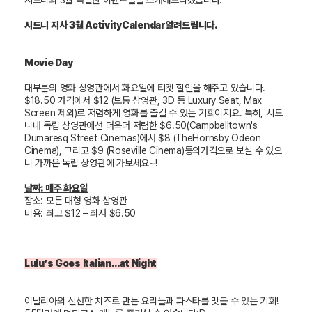
시드니의
3
월 특별한 이벤트들을 소개해드리겠습니다
.
시드니 지사
3
월
ActivityCalendar
알려드립니다
.
Movie Day
대부분의 영화 상영관에서 화요일에 티켓 할인을 해주고 있습니다
.
$18.50
가격에서
$12 (
보통 상영관
, 3D
등
Luxury Seat, Max
Screen
제외
)
로 저렴하게 영화를 즐길 수 있는 기회이지요
.
특히
,
시드
니내 독립 상영관에선 더욱더 저렴한
$6.50(Campbelltown's
Dumaresq Street Cinemas)
에서
$8 (TheHornsby Odeon
Cinema),
그리고
$9 (Roseville Cinema)
등의가격으로 보실 수 있으
니 가까운 독립 상영관에 가보세요
~!
날짜
:
매주 화요일
장소
:
모든 대형 영화 상영관
비용
:
최고
$12
– 최저
$6.50
Lulu’s Goes Italian…at Night
이탈리아의 신선한 치즈로 만든 요리들과 파스타를 맛볼 수 있는 기회
!