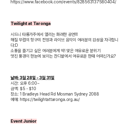
https://www.facebook.com/events/828563137580404/
Twilight at Taronga
시드니 타롱가주에서 열리는 화려한 공연
!!!
해질 무렵의 항구의 전망과 라이브 음악이 여러분의 감성을 자극합니
다
:D
소풍을 즐기고 싶은 여러분에게 딱
!
맞은 여유로운 분위기
멋진 풍경이 한눈에 보이는 잔디밭에서 여유로운 한때 어떠신가요
?
날짜
: 3
월
28
일 - 3월 31일
시간
: 오후 6:00~
금액
: $5 - $10
장소
: 1 Bradleys Head Rd Mosman Sydney 2088
예매
:
https://twilightattaronga.org.au/
Event Junior