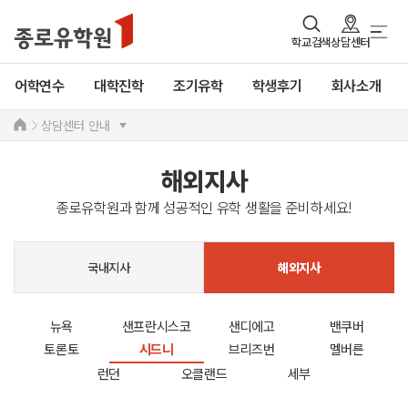
학교검색
상담센터
어학연수
대학진학
조기유학
학생후기
회사소개
상담센터 안내
해외지사
종로유학원과 함께 성공적인 유학 생활을 준비하세요!
국내지사
해외지사
뉴욕
샌프란시스코
샌디에고
밴쿠버
토론토
시드니
브리즈번
멜버른
런던
오클랜드
세부