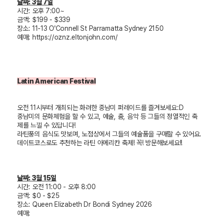
날짜
: 3
월
7
일
시간
: 오후 7:00~
금액
: $199 - $339
장소
: 11-13 O'Connell St Parramatta Sydney 2150
예매
:
https://oznz.eltonjohn.com/
Latin American Festival
오전
11
시부터 개최되는 화려한 중남미 퍼레이드를 즐겨보세요
:D
중남미의 문화체험을 할 수 있고
,
예술
,
춤
,
음악 등 그들의 정열적인 축
제를 느낄 수 있답니다
!
라틴풍의 음식도 맛보며
,
노점상에서 그들의 예술품을 구매할 수 있어요
.
데이트코스로도 추천하는 라틴 아메리칸 축제
!
꼭
!
방문해보세요
!!
날짜
: 3
월
15
일
시간
: 오전 11:00 - 오후 8:00
금액
: $0 - $25
장소
: Queen Elizabeth Dr Bondi Sydney 2026
예매
: