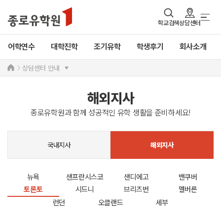
학교검색
상담센터
어학연수
대학진학
조기유학
학생후기
회사소개
상담센터 안내
해외지사
종로유학원과 함께 성공적인 유학 생활을 준비하세요!
국내지사
해외지사
뉴욕
샌프란시스코
샌디에고
밴쿠버
토론토
시드니
브리즈번
멜버른
런던
오클랜드
세부