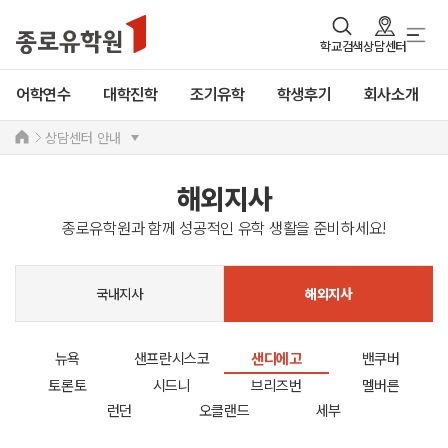
학교검색
상담센터
어학연수
대학진학
조기유학
학생후기
회사소개
상담센터 안내
해외지사
종로유학원과 함께 성공적인 유학 생활을 준비하세요!
국내지사
해외지사
뉴욕
샌프란시스코
샌디에고
밴쿠버
토론토
시드니
브리즈번
멜버른
런던
오클랜드
세부