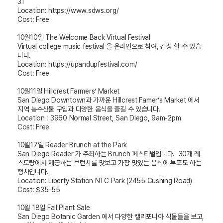
31
Location:
https://www.sdws.org/
Cost: Free
10
월
10
일
The Welcome Back Virtual Festival
Virtual college music festival
을 온라인으로 참여
,
감상 할 수 있습
니다
.
Location: https://upandupfestival.com/
Cost: Free
10
월
11
일
Hillcrest Farmers’ Market
San Diego Downtown
과 가까운
Hillcrest Famer’s Market
에서
지역 농수산물 구입과 다양한 음식을 즐길 수 있습니다
.
Location : 3960 Normal Street, San Diego, 9am-2pm
Cost: Free
10
월
17
일
Reader Brunch at the Park
San Diego Reader
가 주최하는
Brunch
페스티벌입니다
. 30
개 레
스토랑에서 제공하는 브런치를 맛보고 가장 맛있는 음식에 투표도 하는
행사입니다
.
Location:
Liberty Station NTC Park (2455 Cushing Road)
Cost: $35-55
10
월
18
일
Fall Plant Sale
San Diego Botanic Garden
에서 다양한 캘리포니아 식물들을 보고
,