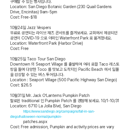
구매할 수
있는 행사입니다
.
Location: San Diego Botanic Garden (230 Quail Gardens
Drive, Encinitas) 9am-5pm
Cost: Free-$18
10
월
24
일
Jazz Vespers
무료로 공연되는 라이브 재즈 콘서트를 즐겨보세요
.
교회에서 제공되던
공연이
COVID-19
으로 야외인
Waterfront Park
로 옮겨졌네요
.
Location: Waterfront Park (Harbor Drive)
Cost: Free
10
월
25
일
Taco Tour San Diego
Downtown
의
Seaport Village
를 출발하여 여러 로컬
Taco
레스토
랑을 돌며 다양한
Toco
를 맛보고 도착지인
Pacific Beach
에서 일몰
을 감상할 수 있는 버스 투어입니다
.
Location : Seaport Village (500 Pacific Highway San Diego)
Cost: $26.5
10
월
31
일
Mr. Jack O’Lanterns Pumpkin Patch
할로윈
traditional
인
Pumpkin Patch
를 경험해 보세요
. 10/1-10/31
Location: 6710 La Jolla Blvd, San Diego
https://www.sandiego.org/campaigns/fall-in-san-
diego/halloween-normal/pumpkin-
patches.aspx
Cost: Free admission, Pumpkin and activity prices are vary