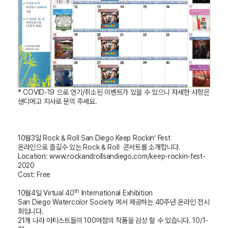
* COVID-19 으로 연기/취소된 이벤트가 있을 수 있으니 자세한 사항은
샌디에고 지사로 문의 주세요.
10
월
3
일
Rock & Roll San Diego Keep Rockin’ Fest
온라인으로 즐길수 있는
Rock & Roll
콘서트를 소개합니다
.
Location: www.rockandrollsandiego.com/keep-rockin-fest-
2020
Cost: Free
th
10
월
4
일
Virtual 40
International Exhibition
San Diego Watercolor Society
에서 제공하는
40
주년 온라인 전시
회입니다
.
21
개 나라 아티스트들의
100
여점의 작품을 감상 할 수 있습니다
. 10/1-