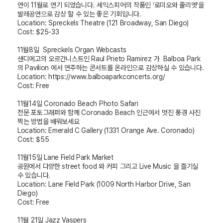
연이
11
월로 연기 되었습니다
.
세익스피어의 작품인
‘
로미오와 줄리엣
’
을
발레공연으로 감상 할 수 있는 좋은 기회입니다
.
Location: Spreckels Theatre (121 Broadway, San Diego)
Cost: $25-33
11
월
8
일
Spreckels Organ Webcasts
샌디에고의 오르간니스트인
Raul Prieto Ramirez
가
Balboa Park
의
Pavilion
에서 연주하는 콘서트를 온라인으로 감상하실 수 있습니다
.
Location: https://www.balboaparkconcerts.org/
Cost: Free
11
월
14
일
Coronado Beach Photo Safari
전문 포토그래퍼와 함께
Coronado Beach
인근에서 멋진 풍경 사진
찍는 방법을 배워보세요
Location: Emerald C Gallery (1331 Orange Ave. Coronado)
Cost: $55
11
월
15
일
Lane Field Park Market
공원에서 다양한
street food
와 커피 그리고
Live Music
을 즐기실
수 있습니다.
Location:
Lane Field Park (1009 North Harbor Drive, San
Diego)
Cost: Free
11
월
21
일
Jazz Vaspers