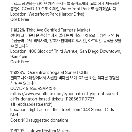
무료로 공연되는 라이브 재즈 콘서트를 즐겨보세요
.
교회에서 제공되던
공연이
COVID-19
으로 야외인
Waterfront Park
로 옮겨졌습니다.
Location: Waterfront Park (Harbor Drive)
Cost: Free
11
월
22
일
Third Ave Certified Farmers’ Market
샌디에고 다운타운 중심부에서 열리는 파머스 마켓으로 다양한 지역 농
수산물과 수제 액세사리
,
양초가 판매되고 멕시칸
,
아프리칸 음식을 맛볼
수 있습니다
.
Location: 400 Block of Third Avenue, San Diego Downtown,
9am-1pm
Cost: Free
11
월
28
일
Oceanfront Yoga at Sunset Cliffs
캘리포니아 태양아래서 시원한 바다를 보며 요가를 하는 색다른 경험을
하실 수 있습니다
.
COVID-19
으로
RSVP
필수
(
https://www.eventbrite.com/e/oceanfront-yoga-at-sunset-
cliffs-donation-based-tickets-112866911972?
aff=ebdssbdestsearch
)
Location: Right across the street from 1343 Sunset Cliffs
Blvd
Cost: $10 (suggested donation)
11
월
29
일
Uptown Rhythm Makers