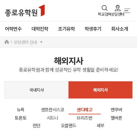
학교검색
상담센터
어학연수
대학진학
조기유학
학생후기
회사소개
상담센터 안내
해외지사
종로유학원과 함께 성공적인 유학 생활을 준비하세요!
국내지사
해외지사
뉴욕
샌프란시스코
샌디에고
밴쿠버
토론토
시드니
브리즈번
멜버른
런던
오클랜드
세부