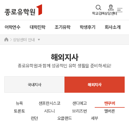
학교검색
상담센터
어학연수
대학진학
조기유학
학생후기
회사소개
상담센터 안내
해외지사
종로유학원과 함께 성공적인 유학 생활을 준비하세요!
국내지사
해외지사
뉴욕
샌프란시스코
샌디에고
밴쿠버
토론토
시드니
브리즈번
멜버른
런던
오클랜드
세부