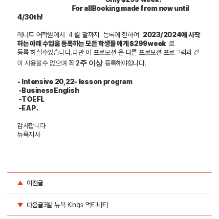
For allBooking made from now until
4/30th!
레너트
어학원에서
4
월
말까지
등록에
한하여
2023/2024
에
시작
하는
아래
수업을
등록하는
모든
학생들
에게
$299week
로
등록
하실수있습니다
다만
이
프로모션
은
다른
프로모션
프로그램과
같
.
이
사용할수
없으며
꼭
등록해야합니다
.
2
주
이상
- Intensive 20,22- lesson program
-BusinessEnglish
-TOEFL
-EAP.
감사합니다
뉴욕지사
▲
이전글
3월 뉴욕 Kings 액티비티
▼
다음글