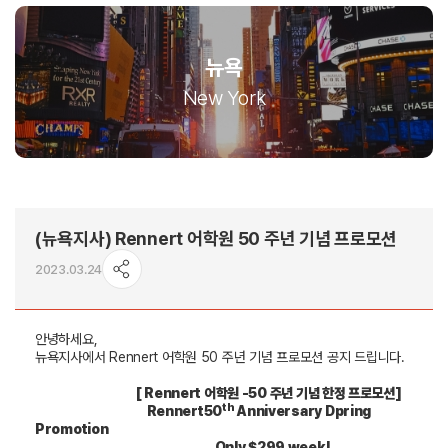
뉴욕
New York
(뉴욕지사) Rennert 어학원 50 주년 기념 프로모션
2023.03.24
안녕하세요
,
뉴욕지사에서
Rennert
어학원
50
주년
기념
프로모션
공지
드립니다
.
[ Rennert
어학원
-50
주년
기념
한정
프로모션
]
th
Rennert50
Anniversary Dpring
Promotion
Only $299 week!