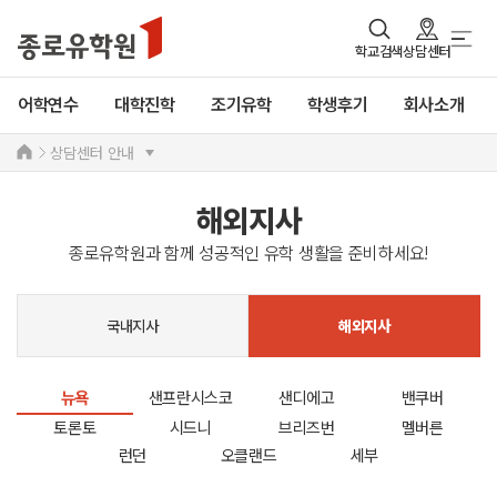
학교검색
상담센터
어학연수
대학진학
조기유학
학생후기
회사소개
상담센터 안내
해외지사
종로유학원과 함께 성공적인 유학 생활을 준비하세요!
국내지사
해외지사
뉴욕
샌프란시스코
샌디에고
밴쿠버
토론토
시드니
브리즈번
멜버른
런던
오클랜드
세부