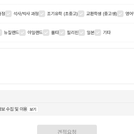
과정
석사/박사 과정
조기유학 (초중고)
교환학생 (중고생)
영어
뉴질랜드
아일랜드
몰타
필리핀
일본
기타
보 수집 및 이용
보기
견적요청