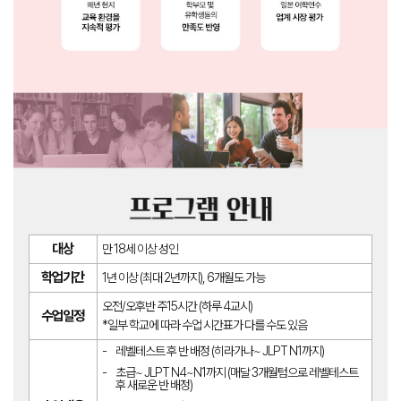
대상
만 18세 이상 성인
학업기간
1년 이상 (최대 2년까지), 6개월도 가능
오전/오후반 주15시간 (하루 4교시)
수업일정
*일부 학교에 따라 수업 시간표가 다를 수도 있음
레벨테스트 후 반 배정 (히라가나~ JLPT N1까지)
초급~ JLPT N4~N1까지 (매달 3개월텀으로 레벨테스트
후 새로운 반 배정)