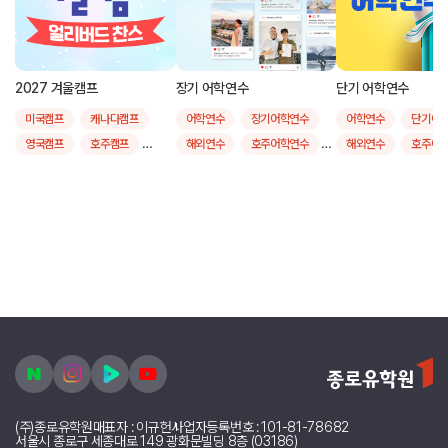
2027 겨울캠프
장기 어학연수
단기 어학연수
미국캠프
캐나다캠프
어학연수
장기어학연수
어학연수
단기어
영국캠프
호주캠프
해외연수
호주어학연수
해외연수
호주어
뉴질랜드캠프
필리핀캠프
영국어학연수
영국어학연수
싱가폴캠프
캐나다어학연수
캐나다어학연수
말레이시아캠프
미국어학연수
미국어학연수
인도네시아캠프
한국캠프
뉴질랜드어학연수
뉴질랜드어학연수
주니어영어
스쿨링
몰타어학연수
몰타어학연수
여름캠프
제주
필리핀어학연수
필리핀어학연수
대학투어
장기어학연수비용
4주어학연수비용비교
6개월어학연수비용
단기어학연수비용
9개월어학연수비용
단기어학연수후기
장기어학연수후기
4주어학연수
한달
24주어학연수
1개월어학연수
(주)종로유학원
대표자 : 이규헌
사업자등록번호 : 101-81-78682
20주어학연수
2개월어학연수
서울시 종로구 세종대로 149 광화문빌딩 8층 (03186)