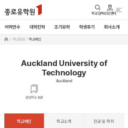
학교검색
상담센터
어학연수
대학진학
조기유학
학생후기
회사소개
학교정보
학교메인
Auckland University of
Technology
Auckland
관심학교 보관
학교메인
학교소개
전공 및 학위