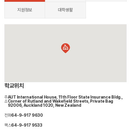
지원정보
대학생활
학교위치
주
AUT International House, 11th Floor State Insurance Bldg.,
소
Corner of Rutland and Wakefield Streets, Private Bag
92006, Auckland 1020, New Zealand
전화
64-9-917 9630
팩스
64-9-917 9533