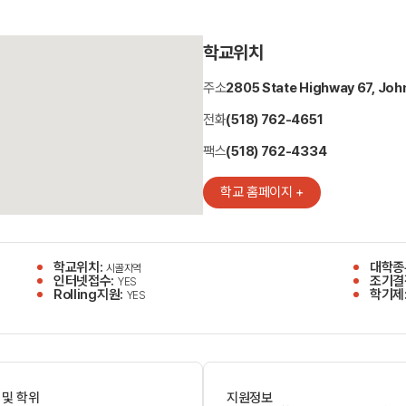
학교위치
주소
2805 State Highway 67, Jo
전화
(518) 762-4651
팩스
(518) 762-4334
학교 홈페이지 +
학교위치:
대학종
시골지역
인터넷접수:
조기결
YES
Rolling지원:
학기제
YES
 및 학위
지원정보