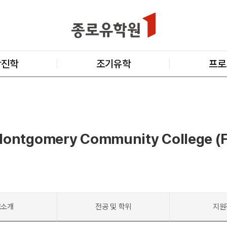
학진학
조기유학
프로
Montgomery Community College 
교소개
전공 및 학위
지원