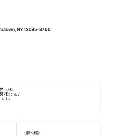
hnstown, NY 12095-3790
류:
4년제
정가능:
YES
:
4-1-4
대학생활