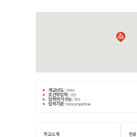
개교년도:
1964
조건부입학:
YES
입학연기가능:
YES
입학기준:
Noncompetitive
학교소개
전공