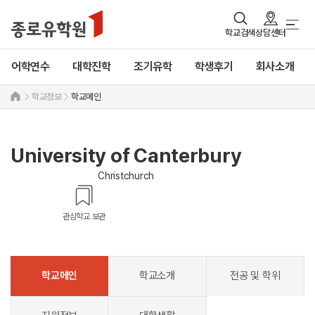
학교검색
상담센터
어학연수
대학진학
조기유학
학생후기
회사소개
학교정보
학교메인
University of Canterbury
Christchurch
관심학교 보관
학교메인
학교소개
전공 및 학위