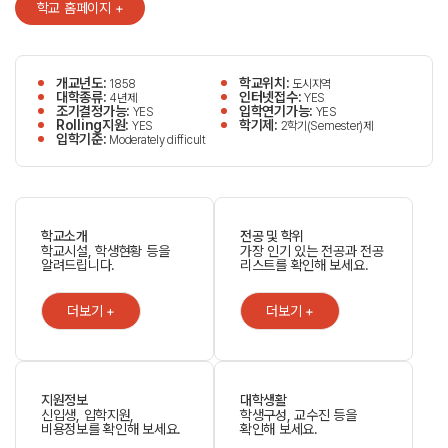
학교 홈페이지 +
개교년도:
학교위치:
1858
도시지역
대학종류:
인터넷접수:
4년제
YES
조기결정가능:
입학연기가능:
YES
YES
Rolling지원:
학기제:
YES
2학기(Semester)제
입학기준:
Moderately difficult
학교소개
전공 및 학위
학교시설, 학생현황 등을
가장 인기 있는 전공과 전공
알려드립니다.
리스트를 확인해 보세요.
더보기 +
더보기 +
지원정보
대학생활
신입생, 입학지원,
학생구성, 교수진 등을
비용정보를 확인해 보세요.
확인해 보세요.