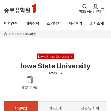
학교검색
상담센터
어학연수
대학진학
조기유학
학생후기
회사소개
학교정보
학교메인
Iowa State University
Ames , IA
관심학교 보관
학교메인
학교소개
전공 및 학위