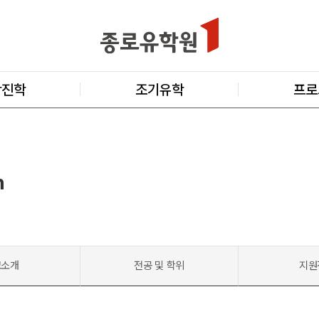
학진학
조기유학
프로
n
교소개
전공 및 학위
지원