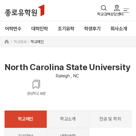
학교검색
상담센터
어학연수
대학진학
조기유학
학생후기
회사소개
학교정보
학교메인
North Carolina State University
Raleigh , NC
관심학교 보관
학교메인
학교소개
전공 및 학위