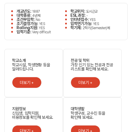
개교년도:
학교위치:
1887
도시근교
대학종류:
ESL과정:
4년제
-
조건부입학:
인터넷접수:
No
YES
조기결정가능:
입학연기가능:
YES
YES
Rolling지원:
학기제:
YES
2학기(Semester)제
입학기준:
Very difficult
학교소개
전공 및 학위
학교시설, 학생현황 등을
가장 인기 있는 전공과 전공
알려드립니다.
리스트를 확인해 보세요.
더보기 +
더보기 +
지원정보
대학생활
신입생, 입학지원,
학생구성, 교수진 등을
비용정보를 확인해 보세요.
확인해 보세요.
더보기 +
더보기 +