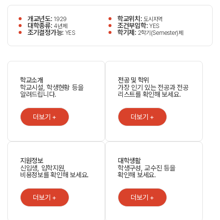
개교년도:
학교위치:
1929
도시지역
대학종류:
조건부입학:
4년제
YES
조기결정가능:
학기제:
YES
2학기(Semester)제
학교소개
전공 및 학위
학교시설, 학생현황 등을
가장 인기 있는 전공과 전공
알려드립니다.
리스트를 확인해 보세요.
더보기 +
더보기 +
지원정보
대학생활
신입생, 입학지원,
학생구성, 교수진 등을
비용정보를 확인해 보세요.
확인해 보세요.
더보기 +
더보기 +