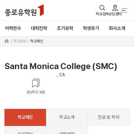
학교검색
상담센터
어학연수
대학진학
조기유학
학생후기
회사소개
학교정보
학교메인
Santa Monica College (SMC)
, CA
관심학교 보관
학교메인
학교소개
전공 및 학위