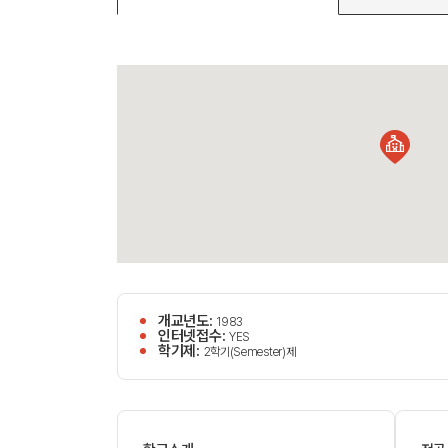
개교년도:
1983
인터넷접수:
YES
학기제:
2학기(Semester)제