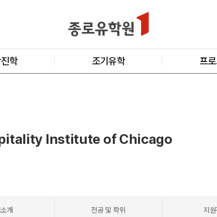
학진학
조기유학
프로
tality Institute of Chicago
교소개
전공 및 학위
지원