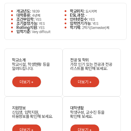
개교년도:
학교위치:
1839
도시지역
대학종류:
ESL과정:
4년제
-
조건부입학:
인터넷접수:
YES
YES
조기결정가능:
입학연기가능:
YES
YES
Rolling지원:
학기제:
YES
2학기(Semester)제
입학기준:
Very difficult
학교소개
전공 및 학위
학교시설, 학생현황 등을
가장 인기 있는 전공과 전공
알려드립니다.
리스트를 확인해 보세요.
더보기 +
더보기 +
지원정보
대학생활
신입생, 입학지원,
학생구성, 교수진 등을
비용정보를 확인해 보세요.
확인해 보세요.
더보기 +
더보기 +