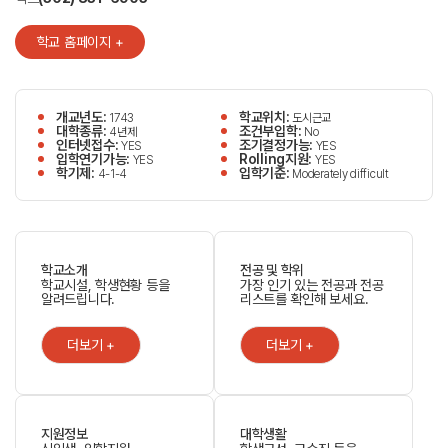
학교 홈페이지 +
개교년도:
학교위치:
1743
도시근교
대학종류:
조건부입학:
4년제
No
인터넷접수:
조기결정가능:
YES
YES
입학연기가능:
Rolling지원:
YES
YES
학기제:
입학기준:
4-1-4
Moderately difficult
학교소개
전공 및 학위
학교시설, 학생현황 등을
가장 인기 있는 전공과 전공
알려드립니다.
리스트를 확인해 보세요.
더보기 +
더보기 +
지원정보
대학생활