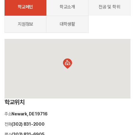
학교메인
학교소개
전공 및 학위
지원정보
대학생활
학교위치
주소
Newark, DE 19716
전화
(302) 831-2000
팩스
(302) 831-6905