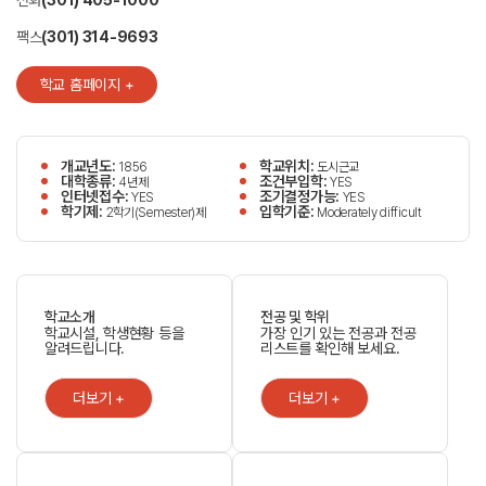
전화
(301) 405-1000
팩스
(301) 314-9693
학교 홈페이지 +
개교년도:
학교위치:
1856
도시근교
대학종류:
조건부입학:
4년제
YES
인터넷접수:
조기결정가능:
YES
YES
학기제:
입학기준:
2학기(Semester)제
Moderately difficult
학교소개
전공 및 학위
학교시설, 학생현황 등을
가장 인기 있는 전공과 전공
알려드립니다.
리스트를 확인해 보세요.
더보기 +
더보기 +