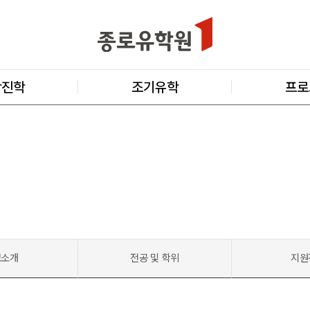
학진학
조기유학
프로
교소개
전공 및 학위
지원