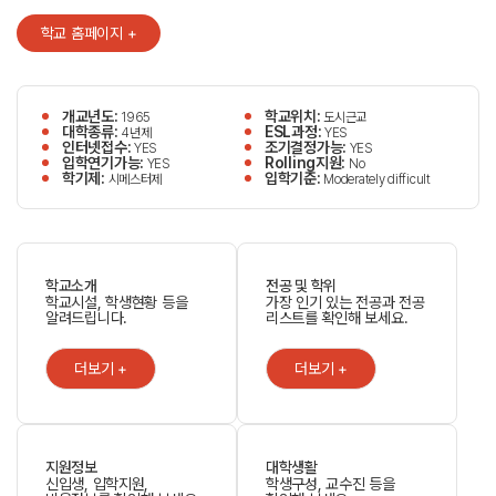
학교 홈페이지 +
개교년도:
학교위치:
1965
도시근교
대학종류:
ESL과정:
4년제
YES
인터넷접수:
조기결정가능:
YES
YES
입학연기가능:
Rolling지원:
YES
No
학기제:
입학기준:
시메스터제
Moderately difficult
학교소개
전공 및 학위
학교시설, 학생현황 등을
가장 인기 있는 전공과 전공
알려드립니다.
리스트를 확인해 보세요.
더보기 +
더보기 +
지원정보
대학생활
신입생, 입학지원,
학생구성, 교수진 등을