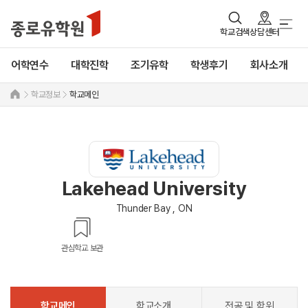
학교검색
상담센터
어학연수
대학진학
조기유학
학생후기
회사소개
학교정보
학교메인
Lakehead University
Thunder Bay , ON
관심학교 보관
학교메인
학교소개
전공 및 학위