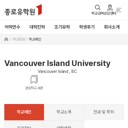
학교검색
상담센터
어학연수
대학진학
조기유학
학생후기
회사소개
학교정보
학교메인
Vancouver Island University
Vancouver Island , BC
관심학교 보관
학교메인
학교소개
전공 및 학위