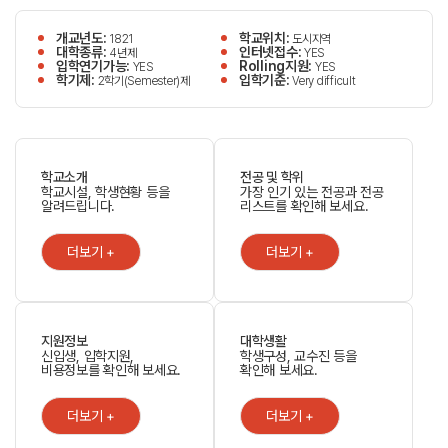
개교년도:
학교위치:
1821
도시지역
대학종류:
인터넷접수:
4년제
YES
입학연기가능:
Rolling지원:
YES
YES
학기제:
입학기준:
2학기(Semester)제
Very difficult
학교소개
전공 및 학위
학교시설, 학생현황 등을
가장 인기 있는 전공과 전공
알려드립니다.
리스트를 확인해 보세요.
더보기 +
더보기 +
지원정보
대학생활
신입생, 입학지원,
학생구성, 교수진 등을
비용정보를 확인해 보세요.
확인해 보세요.
더보기 +
더보기 +