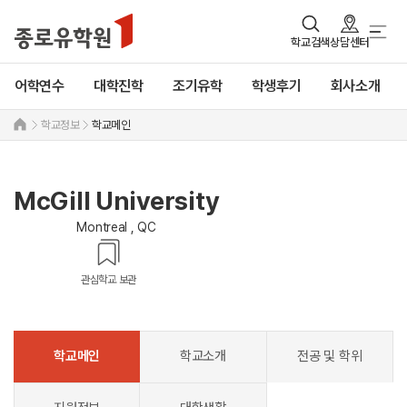
학교검색
상담센터
어학연수
대학진학
조기유학
학생후기
회사소개
학교정보
학교메인
McGill University
Montreal , QC
관심학교 보관
학교메인
학교소개
전공 및 학위