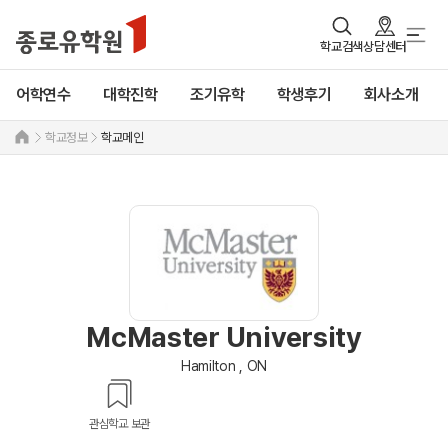
학교검색
상담센터
어학연수
대학진학
조기유학
학생후기
회사소개
학교정보
학교메인
McMaster University
Hamilton , ON
관심학교 보관