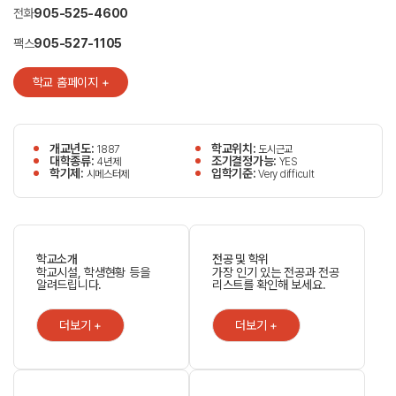
전화
905-525-4600
팩스
905-527-1105
학교 홈페이지 +
개교년도:
학교위치:
1887
도시근교
대학종류:
조기결정가능:
4년제
YES
학기제:
입학기준:
시메스터제
Very difficult
학교소개
전공 및 학위
학교시설, 학생현황 등을
가장 인기 있는 전공과 전공
알려드립니다.
리스트를 확인해 보세요.
더보기 +
더보기 +