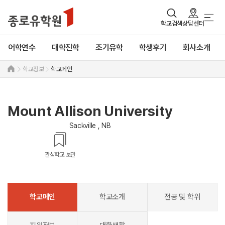
학교검색
상담센터
어학연수
대학진학
조기유학
학생후기
회사소개
학교정보
학교메인
Mount Allison University
Sackville , NB
관심학교 보관
학교메인
학교소개
전공 및 학위