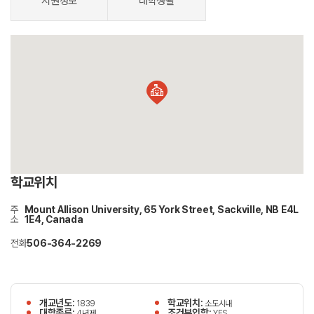
지원정보
대학생활
학교위치
주
Mount Allison University, 65 York Street, Sackville, NB E4L
소
1E4, Canada
전화
506-364-2269
개교년도:
학교위치:
1839
소도시내
대학종류:
조건부입학:
4년제
YES