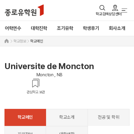
학교검색
상담센터
어학연수
대학진학
조기유학
학생후기
회사소개
학교정보
학교메인
Universite de Moncton
Moncton , NB
관심학교 보관
학교메인
학교소개
전공 및 학위