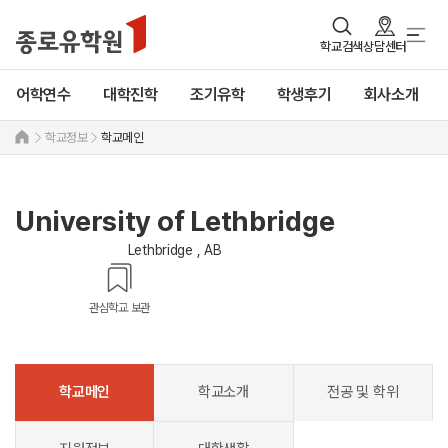
학교검색
상담센터
어학연수
대학진학
조기유학
학생후기
회사소개
학교정보
학교메인
University of Lethbridge
Lethbridge , AB
관심학교 보관
학교메인
학교소개
전공 및 학위