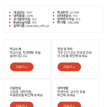
개교년도:
학교위치:
1967
도시지역
대학종류:
인터넷접수:
4년제
YES
조기결정가능:
입학연기가능:
YES
YES
Rolling지원:
학기제:
YES
시메스터제
입학기준:
Moderately difficult
학교소개
전공 및 학위
학교시설, 학생현황 등을
가장 인기 있는 전공과 전공
알려드립니다.
리스트를 확인해 보세요.
더보기 +
더보기 +
지원정보
대학생활
신입생, 입학지원,
학생구성, 교수진 등을
비용정보를 확인해 보세요.
확인해 보세요.
더보기 +
더보기 +