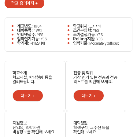
학교 홈페이지 +
개교년도:
학교위치:
1964
도시지역
대학종류:
조건부입학:
4년제
YES
인터넷접수:
조기결정가능:
YES
YES
입학연기가능:
Rolling지원:
YES
YES
학기제:
입학기준:
시메스터제
Moderately difficult
학교소개
전공 및 학위
학교시설, 학생현황 등을
가장 인기 있는 전공과 전공
알려드립니다.
리스트를 확인해 보세요.
더보기 +
더보기 +
지원정보
대학생활
신입생, 입학지원,
학생구성, 교수진 등을
비용정보를 확인해 보세요.
확인해 보세요.