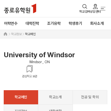
학교검색
상담센터
어학연수
대학진학
조기유학
학생후기
회사소개
학교정보
학교메인
University of Windsor
Windsor , ON
관심학교 보관
학교메인
학교소개
전공 및 학위