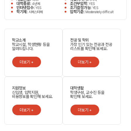
대학종류:
조건부입학:
4년제
YES
인터넷접수:
조기결정가능:
YES
YES
학기제:
입학기준:
시메스터제
Moderately difficult
학교소개
전공 및 학위
학교시설, 학생현황 등을
가장 인기 있는 전공과 전공
알려드립니다.
리스트를 확인해 보세요.
더보기 +
더보기 +
지원정보
대학생활
신입생, 입학지원,
학생구성, 교수진 등을
비용정보를 확인해 보세요.
확인해 보세요.
더보기 +
더보기 +