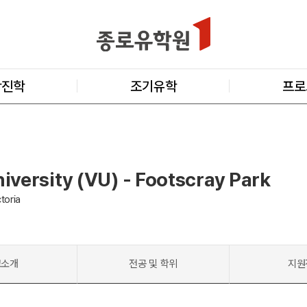
학진학
조기유학
프로
niversity (VU) - Footscray Park
toria
교소개
전공 및 학위
지원