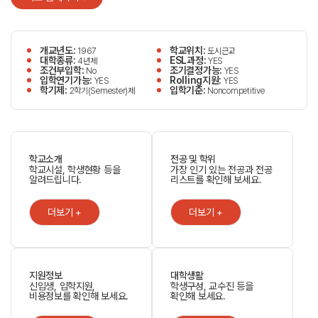
개교년도:
학교위치:
1967
도시근교
대학종류:
ESL과정:
4년제
YES
조건부입학:
조기결정가능:
No
YES
입학연기가능:
Rolling지원:
YES
YES
학기제:
입학기준:
2학기(Semester)제
Noncompetitive
학교소개
전공 및 학위
학교시설, 학생현황 등을
가장 인기 있는 전공과 전공
알려드립니다.
리스트를 확인해 보세요.
더보기 +
더보기 +
지원정보
대학생활
신입생, 입학지원,
학생구성, 교수진 등을
비용정보를 확인해 보세요.
확인해 보세요.