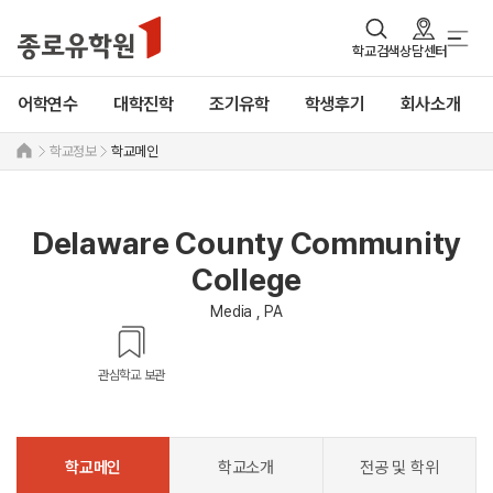
학교검색
상담센터
어학연수
대학진학
조기유학
학생후기
회사소개
학교정보
학교메인
Delaware County Community
College
Media , PA
관심학교 보관
학교메인
학교소개
전공 및 학위