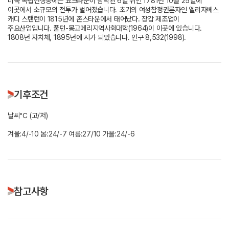
미국 독립전쟁중에는 요크타운이 함락된 6일 뒤인 1781년 10월 25일에
이곳에서 소규모의 전투가 벌어졌습니다. 초기의 여성참정권론자인 엘리자베스
캐디 스탠턴이 1815년에 존스타운에서 태어났다. 장갑 제조업이
주요산업입니다. 풀턴-몽고메리지역사회대학(1964)이 이곳에 있습니다.
1808년 자치체, 1895년에 시가 되었습니다. 인구 8,532(1998).
기후조건
날씨℃ (고/저)
겨울:4/-10 봄:24/-7 여름:27/10 가을:24/-6
참고사항