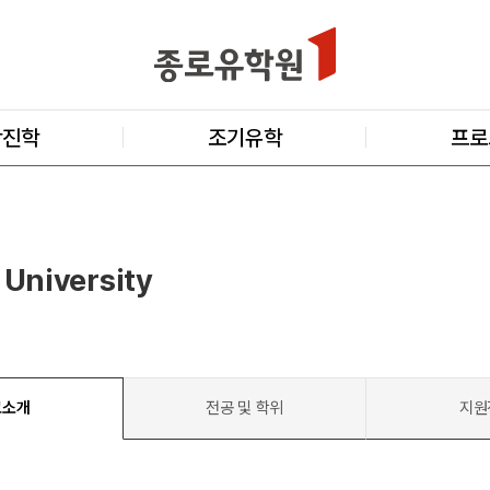
학진학
조기유학
프로
 University
교소개
전공 및 학위
지원