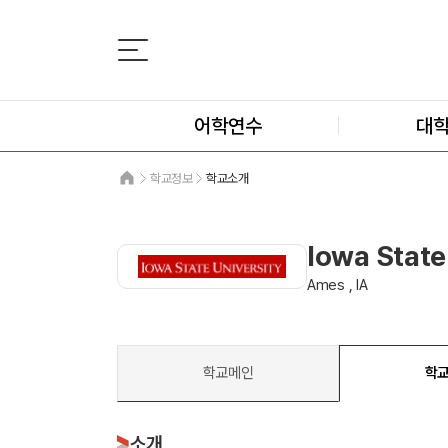
어학연수
대
학교정보
학교소개
Iowa State
Ames , IA
학교메인
학
소개