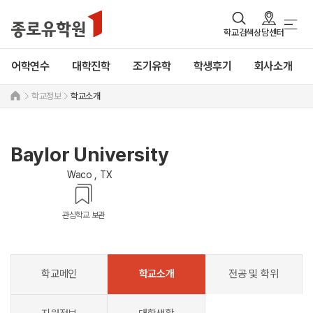
학교검색
상담센터
어학연수
대학진학
조기유학
학생후기
회사소개
학교정보
학교소개
Baylor University
Waco , TX
관심학교 보관
학교메인
학교소개
전공 및 학위