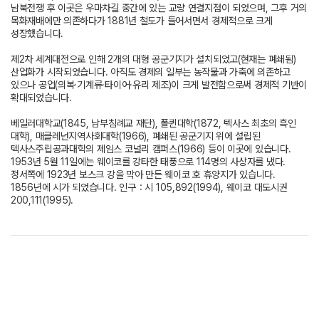
남북전쟁 후 이곳은 우마차길 중간에 있는 교량 연결지점이 되었으며, 그후 거의
목화재배에만 의존하다가 1881년 철도가 들어서면서 경제적으로 크게
성장했습니다.
제2차 세계대전으로 인해 2개의 대형 공군기지가 설치되었고(현재는 폐쇄됨)
산업화가 시작되었습니다. 아직도 경제의 일부는 농작물과 가축에 의존하고
있으나 공업(의복·기계류·타이어·유리 제조)이 크게 발전함으로써 경제적 기반이
확대되었습니다.
베일러대학교(1845, 남부침례교 재단), 폴퀸대학(1872, 텍사스 최초의 흑인
대학), 매클레넌지역사회대학(1966), 폐쇄된 공군기지 위에 설립된
텍사스주립공과대학의 제임스 코널리 캠퍼스(1966) 등이 이곳에 있습니다.
1953년 5월 11일에는 웨이코를 강타한 태풍으로 114명의 사상자를 냈다.
정서쪽에 1923년 보스크 강을 막아 만든 웨이코 호 휴양지가 있습니다.
1856년에 시가 되었습니다. 인구：시 105,892(1994), 웨이코 대도시권
200,111(1995).