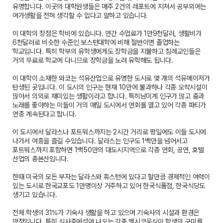
유명합니다. 이곳의 대학원생들은 매주 2건의 레포트에 지쳐서 공부외에는
여가생활을 전혀 생각할 수 없다고 말하고 있습니다.
이 대학의 장점은 학비에 있습니다. 연간 수업료가 1만9천달러, 생활비가
6천달러로 비슷한 수준인 보스턴대학에 비해 절반이면 졸업하는
학교입니다. 특히 학부의 유학생에게도 장학금을 지불하고 침례교인들은
거의 무료로 학교에 다니므로 장학금을 노려 유학해도 됩니다.
이 대학이 소재한 와코는 석유산업으로 유명한 도시로 몇 개의 석유메이저가
탄생된 곳입니다. 이 도시의 인구는 현재 10만에 불과하나 각종 오락시설이
많아서 의외로 재미있는 생활이라고 합니다. 특히남미계 인구가 많고 춤과
노래를 좋아하는 이들이 거의 매일 도시에서 연회를 열고 있어 각종 파티가
연중 계속된다고 합니다.
이 도시에서 달라스나 포트워스까지는 2시간 거리로 평일에도 이들 도시에
나가서 여흥을 즐길 수있습니다. 달라스는 인구도 1백만을 넘어서고
포트워스까지 포함하면 1백50만의 대도시지역으로 각종 연회, 공연, 호텔
산업의 총본산입니다.
한때 미국의 모든 부자는 달라스와 휴스턴에 있다고 할만큼 경제적인 여력이
있는 도시로 한국교포도 1만명이상 거주하고 있어 한국식품점, 한국식당도
생기고 있습니다.
전체 학생의 31%가 기숙사 생활을 하고 있으며 기숙사의 시설과 환경은
만점입니다. 특히 식사중에섞여 나오는 각종 멕시코음식이 학생의 구미를