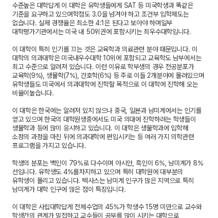
수준높은 대학답게 이 대학은 유학생들에게 SAT 등 미국학생과 똑같은
기준을 요구하고 있으며학점도 3.0을 넘겨야 하고 조건부 입학제도는
없습니다. 실제 경쟁율은 최소한 4:1은 된다고 보아야 하며일부
대학평가기관에서는 미국 내 50위권에 포함시키는 최우수대학입니다.
이 대학이 특히 인기를 끄는 것은 교육학과 의료관련 분야 때문입니다. 이
대학의 의과대학은 미국내우수대학 10위에 포함되고 교육학도 남부에서는
최고 수준으로 알려져 있습니다. 이런 이유로 학부생의 경우 전공분포가
교육학(9%), 생물학(7%), 간호학(6%) 등 주로 이들 2개분야에 몰려있으며
유학생들도 미국에서 의과대학에 진학할 목적으로 이 대학에 진학해 오는
비율이높습니다.
이 대학은 한국에는 알려져 있지 않으나 중국, 일본과 남미계에서는 인기를
얻고 있으며 한국의 대학원생중에서도 미국 의대에 진학하려는 학생들이
생물학과 등에 많이 응시하고 있습니다. 이 대학은 생물학과에 입학해
소정의 과정을 마친 뒤에 의과대학에 편입시키는 등 여러 가지 의학관련
프로그램을 가지고 있습니다.
학생의 분포는 백인이 79%로 다수이며 아시안, 흑인이 6%, 남미계가 8%
선입니다. 유학생도 4%를차지하고 있으며 특히 대학원에 대부분의
유학생이 몰리고 있습니다. 텍사스는 남미계 인구가 많은 지역으로 특히
남미계가 대학 인구에 많은 점이 특징입니다.
이 대학은 사립대학답게 전체수업의 45%가 학생수 15명 미만으로 교수와
학생간의 관계가 밀접하고 교수들이 공부를 많이 시키는 대학으로