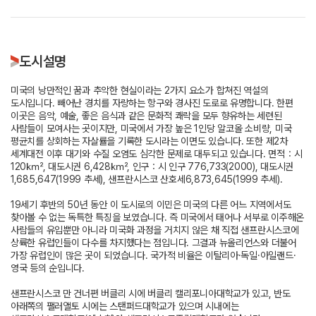
도시설명
미국의 낭만적인 꿈과 추악한 현실이라는 2가지 요소가 합쳐진 역설의
도시입니다. 빼어난 경치를 자랑하는 항구와 경사진 도로로 유명합니다. 한편
이곳은 음악, 예술, 좋은 음식과 같은 문화적 쾌락을 모두 향유하는 세련된
사람들이 모여사는 곳이지만, 미국에서 가장 높은 1인당 알코올 소비량, 미국
평균치를 상회하는 자살률을 기록한 도시라는 이면도 있습니다. 또한 제2차
세계대전 이후 대기와 수질 오염도 심각한 문제로 대두되고 있습니다. 면적：시
120㎢, 대도시권 6,428㎢, 인구：시 인구 776,733(2000), 대도시권
1,685,647(1999 추세), 샌프란시스코 산호세6,873,645(1999 추세).
19세기 후반의 50년 동안 이 도시로의 이민은 미국의 다른 어느 지역에서도
찾아볼 수 없는 독특한 특징을 보였습니다. 즉 미국에서 태어나 서부로 이주해온
사람들의 유입뿐만 아니라 미국화 과정을 거치지 않은 채 직접 샌프란시스코에
상륙한 유럽인들이 다수를 차지했다는 점입니다. 그결과 뉴올리언스와 더불어
가장 유럽인이 많은 곳이 되었습니다. 국가적 비율은 이탈리아·독일·아일랜드·
영국 등의 순입니다.
샌프란시스코 만 건너편 버클리 시에 버클리 캘리포니아대학교가 있고, 반도
아래쪽의 팰러앨토 시에는 스탠퍼드대학교가 있으며 시내에는