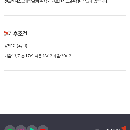
샌프란시스코대학교(예수회)와 샌프란시스코주립대학교가 있습니다.
기후조건
날씨℃ (고/저)
겨울:13/7 봄:17/9 여름:18/12 가을:20/12